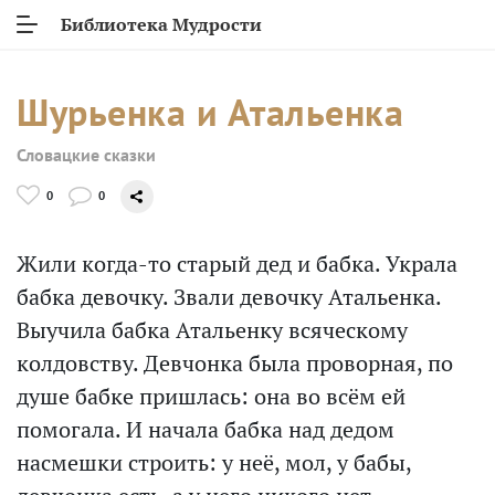
Библиотека Мудрости
Шурьенка и Атальенка
Словацкие сказки
0
0
Жили когда-то старый дед и бабка. Украла
бабка девочку. Звали девочку Атальенка.
Выучила бабка Атальенку всяческому
колдовству. Девчонка была проворная, по
душе бабке пришлась: она во всём ей
помогала. И начала бабка над дедом
насмешки строить: у неё, мол, у бабы,