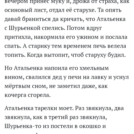
вечером принёс муку и, дрожа от страха, как
осиновый лист, отдал её старухе. Та опять
давай браниться да кричать, что Атальенка
с Шурьенкой спелись. Потом вдруг
притихла, накормила его ужином и послала
спать. А старику тем временем печь велела
топить. Когда вытопит, чтоб старуху будил.
Но Атальенка напоила его хмельным
вином, свалился дед у печи на лавку и уснул
мёртвым сном, не заметил даже, как
кочерга сгорела.
Атальенка тарелки моет. Раз звякнула, два
звякнула, как в третий раз звякнула,
Шурьенка-то из постели в окошко и