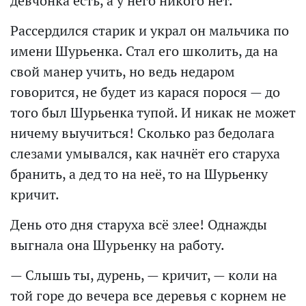
девчонка есть, а у него никого нет.
Рассердился старик и украл он мальчика по
имени Шурьенка. Стал его школить, да на
свой манер учить, но ведь недаром
говорится, не будет из карася порося — до
того был Шурьенка тупой. И никак не может
ничему выучиться! Сколько раз бедолага
слезами умывался, как начнёт его старуха
бранить, а дед то на неё, то на Шурьенку
кричит.
День ото дня старуха всё злее! Однажды
выгнала она Шурьенку на работу.
— Слышь ты, дурень, — кричит, — коли на
той горе до вечера все деревья с корнем не