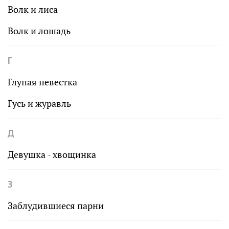
Волк и лиса
Волк и лошадь
Г
Глупая невестка
Гусь и журавль
Д
Девушка - хвощинка
З
Заблудившиеся парни