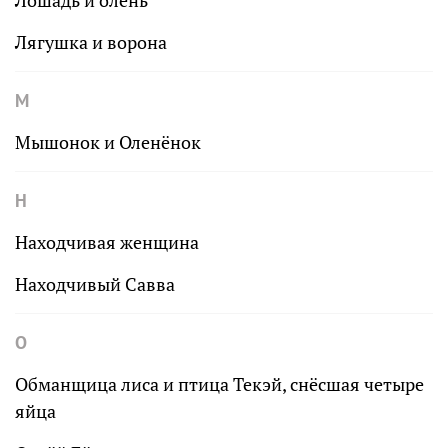
Лошадь и олень
Лягушка и ворона
М
Мышонок и Оленёнок
Н
Находчивая женщина
Находчивый Савва
О
Обманщица лиса и птица Текэй, снёсшая четыре
яйца