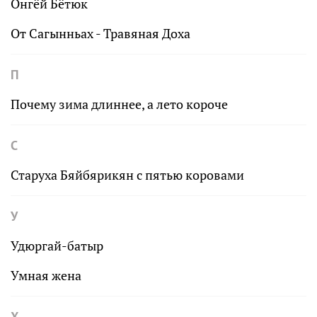
Онгёй Бётюк
От Сагынньах - Травяная Доха
П
Почему зима длиннее, а лето короче
С
Старуха Бяйбярикян с пятью коровами
У
Удюргай-батыр
Умная жена
Х