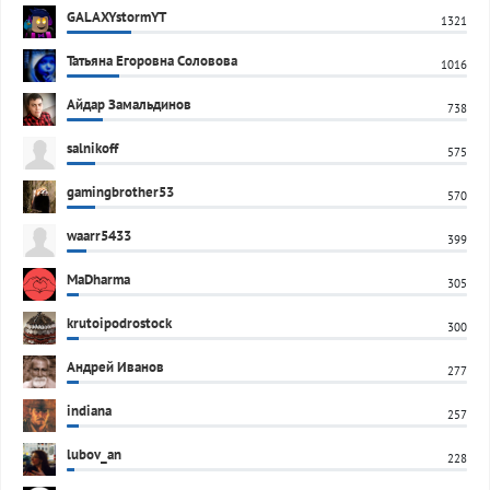
GALAXYstormYT
1321
Татьяна Егоровна Соловова
1016
Айдар Замальдинов
738
salnikoff
575
gamingbrother53
570
waarr5433
399
MaDharma
305
krutoipodrostock
300
Андрей Иванов
277
indiana
257
lubov_an
228