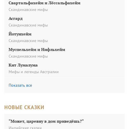
Свартальфахейм и Лёссальфахейм
Скандинавские мифы
Асгард
Скандинавские мифы
Йотунхейм
Скандинавские мифы
Муспельхейм и Нифльхейм
Скандинавские мифы
Кит Лумалума
Мифы и легенды Австралии
Показать все
НОВЫЕ СКАЗКИ
"Может, царевну в дом приведёшь?"
Индийские сказки