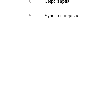
С
Сыре-варда
Ч
Чучело в перьях