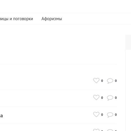
вицы и поговорки
Афоризмы
0
0
0
0
ва
0
0