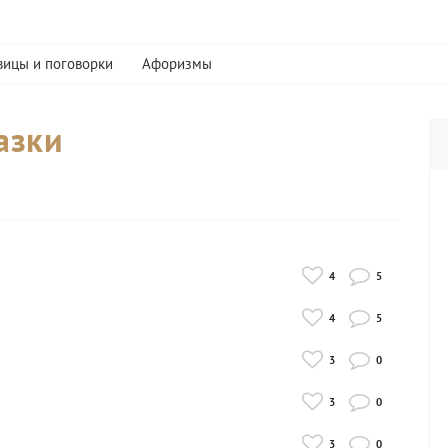
вицы и поговорки
Афоризмы
азки
4
5
4
5
3
0
3
0
3
0