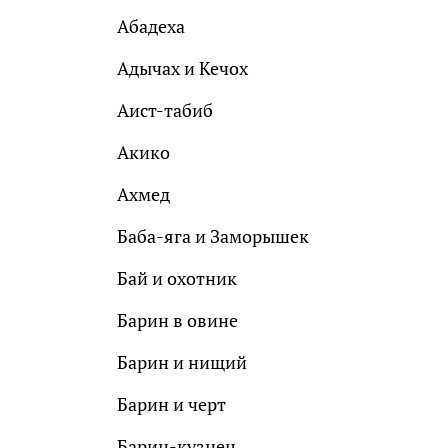
Абадеха
Адычах и Кечох
Аист-табиб
Акико
Ахмед
Баба-яга и Заморышек
Бай и охотник
Барин в овине
Барин и нищий
Барин и черт
Барин-кузнец