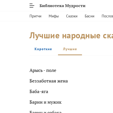
Библиотека Мудрости
Притчи
Мифы
Сказки
Басни
Посло
Лучшие народные ск
Короткие
Лучшие
Арысь - поле
Беззаботная жена
Баба-яга
Барин и мужик
Барин и собака