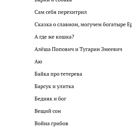
Сам себя перехитрил
Сказка о славном, могучем богатыре Е
А где же кошка?
Алёша Попович и Тугарин Змеевич
Аю
Байка про тетерева
Барсук и улитка
Бедняк и бог
Вещий сон
Война грибов