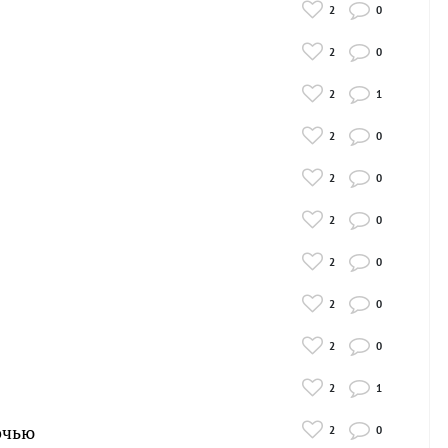
2
0
2
0
2
1
2
0
2
0
2
0
2
0
2
0
2
0
2
1
очью
2
0