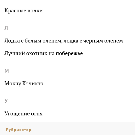
Красные волки
Л
Лодка с белым оленем, лодка с черным оленем
Лучший охотник на побережье
М
Мокчу Кэчиктэ
У
Угощение огня
Рубрикатор