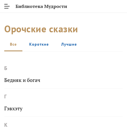
Библиотека Мудрости
Орочские сказки
Все
Короткие
Лучшие
Б
Бедняк и богач
Г
Гэвхэту
К