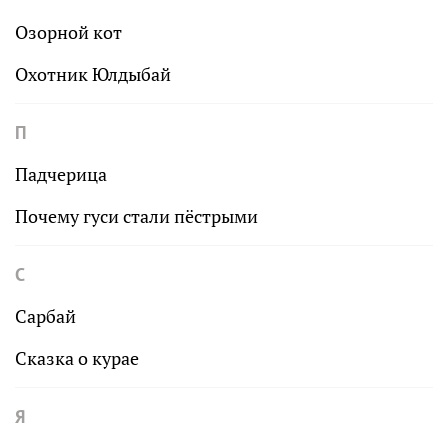
Озорной кот
Охотник Юлдыбай
П
Падчерица
Почему гуси стали пёстрыми
С
Сарбай
Сказка о курае
Я