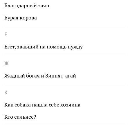
Благодарный заяц
Бурая корова
Е
Егет, звавший на помощь нужду
Ж
Жадный богач и Зиннят-агай
К
Как собака нашла себе хозяина
Кто сильнее?