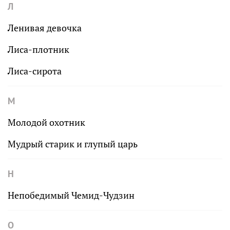
Л
Ленивая девочка
Лиса-плотник
Лиса-сирота
М
Молодой охотник
Мудрый старик и глупый царь
Н
Непобедимый Чемид-Чудзин
О