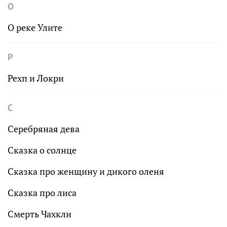
О
О реке Улите
Р
Рехп и Локри
С
Серебряная дева
Сказка о солнце
Сказка про женщину и дикого оленя
Сказка про лиса
Смерть Чахкли