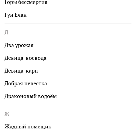
Горы бессмертия
Гун Ечан
Д
Два урожая
Девица-воевода
Девица-карп
Добрая невестка
Драконовый водоём
Ж
Жадный помещик