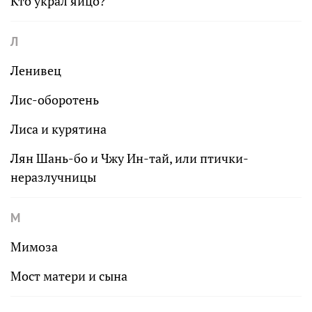
Кто украл яйцо?
Л
Ленивец
Лис-оборотень
Лиса и курятина
Лян Шань-бо и Чжу Ин-тай, или птички-
неразлучницы
М
Мимоза
Мост матери и сына