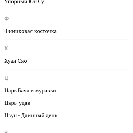
Упорный Юн Су
Ф
Финиковая косточка
Х
Хуан Сяо
Ц
Царь Бача и муравьи
Царь-удав
Цзун - Длинный день
Ч