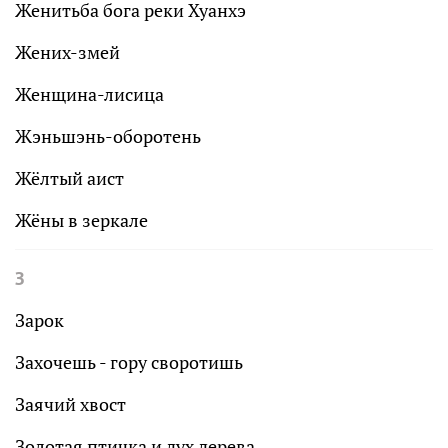
Женитьба бога реки Хуанхэ
Жених-змей
Женщина-лисица
Жэньшэнь-оборотень
Жёлтый аист
Жёны в зеркале
З
Зарок
Захочешь - гору своротишь
Заячий хвост
Золотая птичка и дух дерева