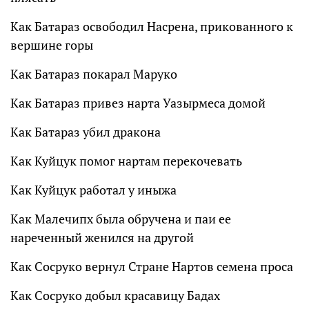
Как Батараз освободил Насрена, прикованного к
вершине горы
Как Батараз покарал Маруко
Как Батараз привез нарта Уазырмеса домой
Как Батараз убил дракона
Как Куйцук помог нартам перекочевать
Как Куйцук работал у иныжа
Как Малечипх была обручена и паи ее
нареченный женился на другой
Как Сосруко вернул Стране Нартов семена проса
Как Сосруко добыл красавицу Бадах