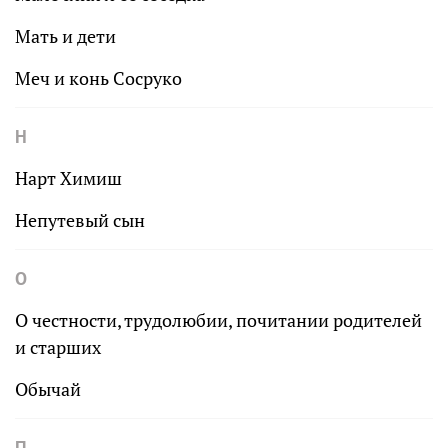
Мать и дети
Меч и конь Сосруко
Н
Нарт Химиш
Непутевый сын
О
О честности, трудолюбии, почитании родителей
и старших
Обычай
П