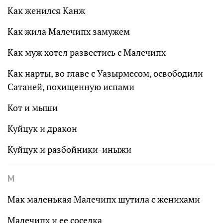
Как женился Канж
Как жила Малечипх замужем
Как муж хотел развестись с Малечипх
Как нарты, во главе с Уазырмесом, освободили
Сатаней, похищенную испами
Кот и мыши
Куйцук и дракон
Куйцук и разбойники-иныжи
М
Мак маленькая Малечипх шутила с женихами
Малечипх и ее соседка