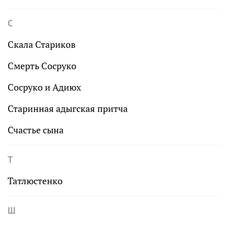
С
Скала Стариков
Смерть Сосруко
Сосруко и Адиюх
Старинная адыгская притча
Счастье сына
Т
Татлюстенко
Ш