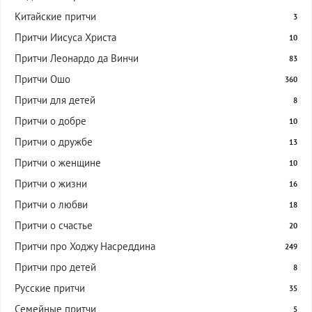
Китайские притчи
3
Притчи Иисуса Христа
10
Притчи Леонардо да Винчи
83
Притчи Ошо
360
Притчи для детей
8
Притчи о добре
10
Притчи о дружбе
13
Притчи о женщине
10
Притчи о жизни
16
Притчи о любви
18
Притчи о счастье
20
Притчи про Ходжу Насреддина
249
Притчи про детей
8
Русские притчи
35
Семейные притчи
5