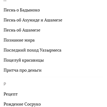
Песнь о Бадыноко
Песнь об Ахумиде и Ашамезе
Песнь об Ашамезе
Познание мира
Последний поход Уазырмеса
Поцелуй красавицы
Притча про деньги
Р
Рецепт
Рождение Сосруко