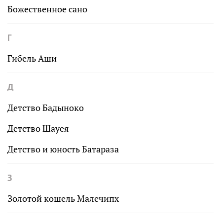
Божественное сано
Г
Гибель Аши
Д
Детство Бадыноко
Детство Шауея
Детство и юность Батараза
З
Золотой кошель Малечипх