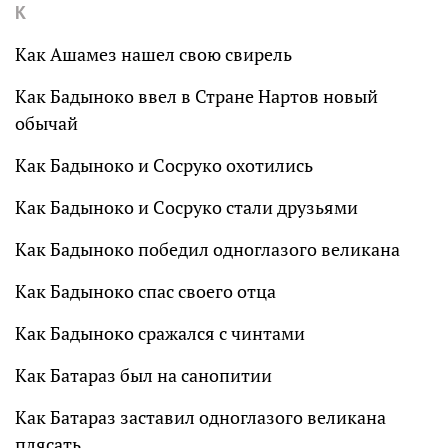
К
Как Ашамез нашел свою свирель
Как Бадыноко ввел в Стране Нартов новый
обычай
Как Бадыноко и Сосруко охотились
Как Бадыноко и Сосруко стали друзьями
Как Бадыноко победил одноглазого великана
Как Бадыноко спас своего отца
Как Бадыноко сражался с чинтами
Как Батараз был на санопитии
Как Батараз заставил одноглазого великана
плясать