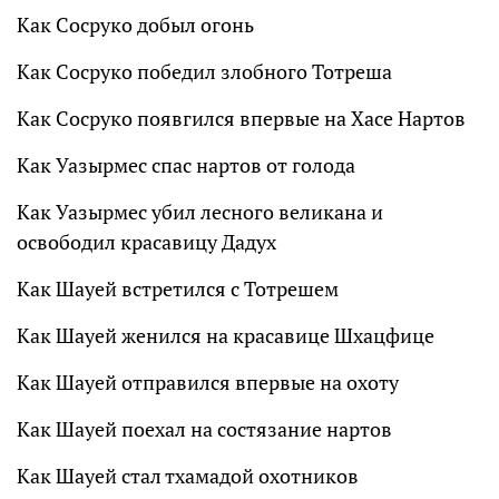
Как Сосруко добыл огонь
Как Сосруко победил злобного Тотреша
Как Сосруко появгился впервые на Хасе Нартов
Как Уазырмес спас нартов от голода
Как Уазырмес убил лесного великана и
освободил красавицу Дадух
Как Шауей встретился с Тотрешем
Как Шауей женился на красавице Шхацфице
Как Шауей отправился впервые на охоту
Как Шауей поехал на состязание нартов
Как Шауей стал тхамадой охотников