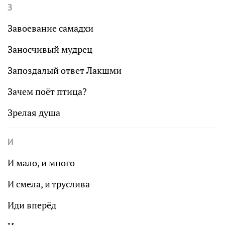
З
Завоевание самадхи
Заносчивый мудрец
Запоздалый ответ Лакшми
Зачем поёт птица?
Зрелая душа
И
И мало, и много
И смела, и труслива
Иди вперёд