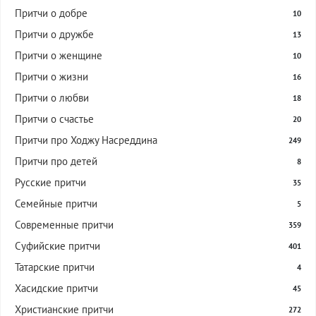
Притчи о добре
10
Притчи о дружбе
13
Притчи о женщине
10
Притчи о жизни
16
Притчи о любви
18
Притчи о счастье
20
Притчи про Ходжу Насреддина
249
Притчи про детей
8
Русские притчи
35
Семейные притчи
5
Современные притчи
359
Суфийские притчи
401
Татарские притчи
4
Хасидские притчи
45
Христианские притчи
272