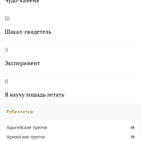
Чудо-камень
Ш
Шакал-свидетель
Э
Эксперимент
Я
Я научу лошадь летать
Рубрикатор
Адыгейские притчи
68
Армянские притчи
38