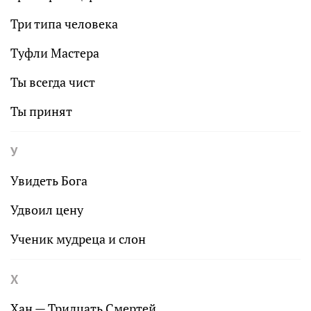
Три типа человека
Туфли Мастера
Ты всегда чист
Ты принят
У
Увидеть Бога
Удвоил цену
Ученик мудреца и слон
Х
Хан — Тридцать Смертей