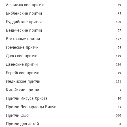
Африканские притчи
59
Библейские притчи
73
Буддийские притчи
100
Ведические притчи
37
Восточные притчи
127
Греческие притчи
38
Даосские притчи
179
Дзенские притчи
226
Еврейские притчи
79
Индийские притчи
151
Китайские притчи
3
Притчи Иисуса Христа
10
Притчи Леонардо да Винчи
83
Притчи Ошо
360
Притчи для детей
8