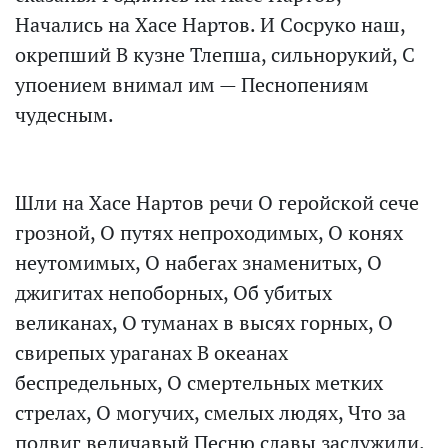
Начались на Хасе Нартов. И Сосруко наш,
окрепший В кузне Тлепша, сильнорукий, С
упоением внимал им — Песнопениям
чудесным.
Шли на Хасе Нартов речи О геройской сече
грозной, О путях непроходимых, О конях
неутомимых, О набегах знаменитых, О
джигитах непоборных, Об убитых
великанах, О туманах в высях горных, О
свирепых ураганах В океанах
беспредельных, О смертельных метких
стрелах, О могучих, смелых людях, Что за
подвиг величавый Песню славы заслужили.