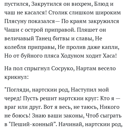
пустился, Закрутился он вихрем, Блюд и
чаш не касался! Столик слишком широким
Плясуну показался— По краям закружился
Чаши с острой приправой. Пляшет он
величавый Танец битвы и славы, Не
колебля приправы, Не пролив даже капли,
Но от буйного пляса Ходуном ходит Хаса!
На пол спрыгнул Сосруко, Нартам весело
крикнул:
"Погляди, нартскии род, Наступил мой
черед! Пусть решит нартскии круг: Кто я —
враг или друг. Вот я весь, не таюсь, Никого
не боюсь! Знаю ваши законы, Чтоб сыграть
в "Пеший-конный”. Начинай, нартскии род,