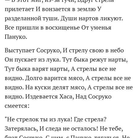
прилетает И вонзается в землю У
разделанной туши. Души нартов ликуют.
Все пришли в восхищенье От уменья
Пануко.
Выступает Сосруко, И стрелу свою в небо
Он пускает из лука. Тут быка режут нарты,
Тут быка варят нарты, А стрелы все не
видно. Долго варится мясо, А стрелы все не
видно. На куски делят мясо, А стрелы все не
видно. Издевается Хаса, Над Сосруко
смеется:
"Не стрелок ты из лука! Где стрела?
Затерялась, И следа не осталось! Не тебе,
брат Сосруко, С ним, с Пануко, тягаться, Не