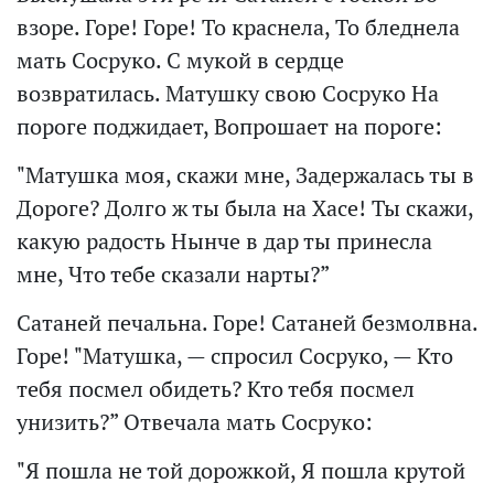
взоре. Горе! Горе! То краснела, То бледнела
мать Сосруко. С мукой в сердце
возвратилась. Матушку свою Сосруко На
пороге поджидает, Вопрошает на пороге:
"Матушка моя, скажи мне, Задержалась ты в
Дороге? Долго ж ты была на Хасе! Ты скажи,
какую радость Нынче в дар ты принесла
мне, Что тебе сказали нарты?”
Сатаней печальна. Горе! Сатаней безмолвна.
Горе! "Матушка, — спросил Сосруко, — Кто
тебя посмел обидеть? Кто тебя посмел
унизить?” Отвечала мать Сосруко:
"Я пошла не той дорожкой, Я пошла крутой