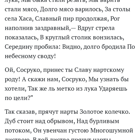
стали мясо, Долго мясо варилось, За столы
села Хаса, Славный пир продолжая, Рог
наполнив заздравный,— Вдруг стрела
показалась, В круглый столик вонзилась,
Середину пробила: Видно, долго бродила По
небесному своду!
Ой, Сосруко, принес ты Славу нартскому
роду! А скажи нам, Сосруко, Мы узнать бы
хотели, Так же ль метко из лука Ударяешь
по цели?”
Так сказав, прячут нарты Золотое колечко.
Дуб стоит над обрывом, Над бурливым
потоком, Он увенчан густою Многошумной
листвою, В той листве прячут нарты