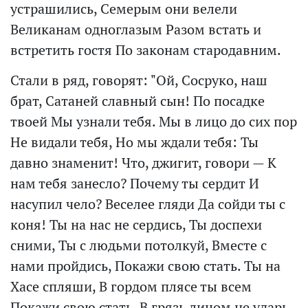
устрашились, Семерым они велели
Великанам одноглазым Разом встать и
встретить гостя По законам стародавним.
Стали в ряд, говорят: "Ой, Сосруко, наш
брат, Сатаней славный сын! По посадке
твоей Мы узнали тебя. Мы в лицо до сих пор
Не видали тебя, Но мы ждали тебя: Ты
давно знаменит! Что, джигит, говори — К
нам тебя занесло? Почему ты сердит И
насупил чело? Веселее гляди Да сойди ты с
коня! Ты на нас не сердись, Ты доспехи
сними, Ты с людьми потолкуй, Вместе с
нами пройдись, Покажи свою стать. Ты на
Хасе спляши, В гордом плясе ты всем
Покажи свою стать. В грязь лицом не ударь,