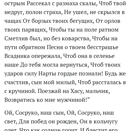
острым Рассекал с размаха скалы, Чтоб твой
недруг, полон страха, Не ушел, не скрылся в
чащах От борзых твоих бегущих, От орлов
твоих парящих, Чтобы ты на поле ратном
Сметлив был, но без коварства, Чтобы на
пути обратном Песня о твоем бесстрашье
Всадника опережала, Чтоб она в селенье
наше До тебя могла вернуться, Чтоб твоих
ударов силу Нарты гордые познали! Будь же
счастлив, сын мой милый, Чтоб рассталась я
с кручиной. Поезжай на Хасу, мальчик,
Возвратись ко мне мужчиной!”
Ой, Сосруко, наш сын, Ой, Сосруко, наш
свет, Для побед он рожден, Он в кольчугу
одет, Что как солнце горит, И блестит его