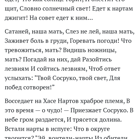
щит, Словно солнечный свет! Едет к нартам
джигит! На совет едет к ним…
Сатаней, наша мать, Слез не лей, наша мать,
Заживет боль в груди, Горевать погоди! Что
тревожиться, мать? Видишь ножницы,
мать? Погадай на них, дай Разойтись
лезвиям И сойтись лезвиям, Чтоб ответ
услыхать: "Твой Сосруко, твой свет, Для
побед сотворен!”
Восседает на Хасе Нартов храброе племя, В
это время — о чудо! — Приезжает Сосруко. В
небе гром раздается, И трясется долина.
Встали нарты в испуге: Что в округе
творится? "Эй, воители-нарты Из обители