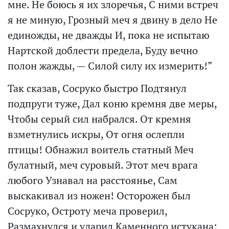
мне. Не боюсь я их злоречья, С ними встреч
я не миную, Грозный меч я двину в дело Не
единожды, не дважды И, пока не испытаю
Нартской доблести предела, Буду вечно
полон жажды, — Силой силу их измерить!”
Так сказав, Сосруко быстро Подтянул
подпруги туже, Дал коню кремня две меры,
Чтобы серый сил набрался. От кремня
взметнулись искры, От огня ослепли
птицы! Обнажил воитель статный Меч
булатный, меч суровый. Этот меч врага
любого Узнавал на расстоянье, Сам
выскакивал из ножен! Осторожен был
Сосруко, Остроту меча проверил,
Размахнулся и ударил Каменного истукана: