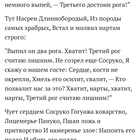
немного выпей, — Третьего достоин рога!”
Тут Насрен Длиннобородый, Из породы
самых храбрых, Встал и молвил нартам
строго:
"Выпил он два рога. Хватит! Третий рог
считаю лишним. Не созрел еще Сосруко, Я
скажу о нашем госте: Сердце, кости не
окрепли, Хмель его осилит, свалит, — Кто
похвалит нас за это? Хватит, нарты, хватит,
нарты, Третий рог считаю лишним!”
Чует сердцем Сосруко Гогуажа коварство,
Лицемерье Пануко, Пшаи ложь и
притворство И намеренье злое: Напоить его
подло И убить его подло.