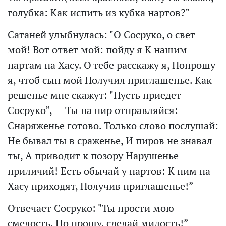
голубка: Как испить из кубка нартов?”
Сатаней улыбнулась: "О Сосруко, о свет
мой! Вот ответ мой: пойду я К нашим
нартам на Хасу. О тебе расскажу я, Попрошу
я, чтоб сын мой Получил приглашенье. Как
решенье мне скажут: "Пусть приедет
Сосруко”, — Ты на пир отправляйся:
Снаряженье готово. Только слово послушай:
Не бывал ты в сраженье, И пиров не знавал
ты, А приводит к позору Нарушенье
приличий! Есть обычай у нартов: К ним на
Хасу приходят, Получив приглашенье!”
Отвечает Сосруко: "Ты прости мою
смелость, Но прошу, сделай милость!”