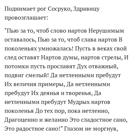
Поднимает рог Сосруко, Здравицу
провозглашает:
"Пью за то, чтоб слово нартов Нерушимым
оставалось, Пью за то, чтоб слава нартов В
поколеньях умножалась! Пусть в веках свой
след оставят Нартов думы, нартов стрелы, И
потомки пусть прославят Дух отважный,
подвиг смелый! Да нетленными пребудут
Их величия примеры, Да нетленными
пребудут Их деянья и творенья, Да
нетленными пребудут Мудрых нартов
поколенья До тех пор, пока нетленно,
Драгоценно и желанно Это сладостное сано,
Это радостное сано!” Глазом не моргнув,