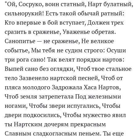
"Ой, Сосруко, воин статный, Нарт булатный,
сильнорукий! Есть такой обычай ратный:
Кто впервые в бой вступает, Должен трех
сразить в сраженье, Уваженье обретая.
Санопитье — не сраженье, Не великое
событье, Мы тебя не судим строго: Осуши
три рога сано! Так велят порядки нартов:
Выпей сано без оглядки, Чтоб твое стальное
тело Зазвенело нартской песней, Чтоб от
пляса молодого Задрожала Хаса Нартов,
Чтоб земля затрепетала Под железными
ногами, Чтобы звери испугались, Чтобы
двери подкосились, Чтобы мужество явил
ты Нартским дочерям прекрасным
Славным сладкогласным пеньем. Ты еще