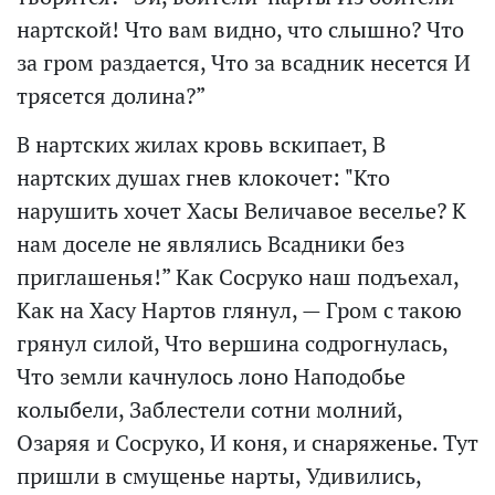
нартской! Что вам видно, что слышно? Что
за гром раздается, Что за всадник несется И
трясется долина?”
В нартских жилах кровь вскипает, В
нартских душах гнев клокочет: "Кто
нарушить хочет Хасы Величавое веселье? К
нам доселе не являлись Всадники без
приглашенья!” Как Сосруко наш подъехал,
Как на Хасу Нартов глянул, — Гром с такою
грянул силой, Что вершина содрогнулась,
Что земли качнулось лоно Наподобье
колыбели, Заблестели сотни молний,
Озаряя и Сосруко, И коня, и снаряженье. Тут
пришли в смущенье нарты, Удивились,