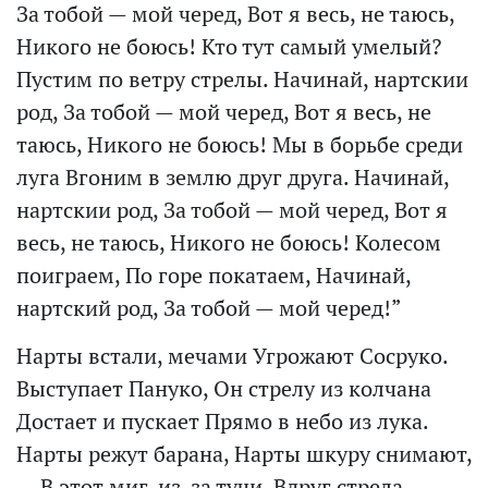
За тобой — мой черед, Вот я весь, не таюсь,
Никого не боюсь! Кто тут самый умелый?
Пустим по ветру стрелы. Начинай, нартскии
род, За тобой — мой черед, Вот я весь, не
таюсь, Никого не боюсь! Мы в борьбе среди
луга Вгоним в землю друг друга. Начинай,
нартскии род, За тобой — мой черед, Вот я
весь, не таюсь, Никого не боюсь! Колесом
поиграем, По горе покатаем, Начинай,
нартский род, За тобой — мой черед!”
Нарты встали, мечами Угрожают Сосруко.
Выступает Пануко, Он стрелу из колчана
Достает и пускает Прямо в небо из лука.
Нарты режут барана, Нарты шкуру снимают,
— В этот миг, из-за тучи, Вдруг стрела