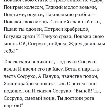
Поиграй колесом, Тяжкий молот возьми,
Подними, опусти, Наковальню разбей,—
Покажи свою мощь. Сатаней славный сын,
Пшаю ты одолей, Потряси храбрецов,
Гогуажа срази И Пануко срази, Покажи свою
мощь. Ой, Сосруко, пойдем, Ждем давно мы
тебя!”
Так сказали великаны, Под руки Сосруко
взяли И ввели его на Хасу. Встали нарты в
честь Сосруко, А Пануко, чванства полон,
Хочет храбрым показаться. С рогом сано
подошел он И сказал Сосруко: "Выпей! Ты,
Сосруко, смелый воин, Ты достоин рога
нартов!”