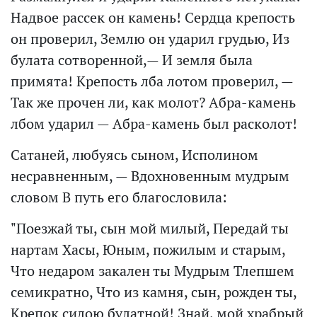
Надвое рассек он камень! Сердца крепость
он проверил, Землю он ударил грудью, Из
булата сотворенной,— И земля была
примята! Крепость лба лотом проверил, —
Так же прочен ли, как молот? Абра-камень
лбом ударил — Абра-камень был расколот!
Сатаней, любуясь сыном, Исполином
несравненным, — Вдохновенным мудрым
словом В путь его благословила:
"Поезжай ты, сын мой милый, Передай ты
нартам Хасы, Юным, пожилым и старым,
Что недаром закален ты Мудрым Тлепшем
семикратно, Что из камня, сын, рожден ты,
Крепок силою булатной! Знай, мой храбрый