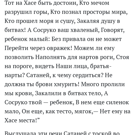
Тот на Хасе быть достоин, Кто мечом
разрушил горы, Кто познал просторы мира,
Кто прошел моря и сушу, Закаляя душу в
битвах! А Сосруко ваш хваленый, Говорят,
ребенок малый: Без привала он не может
Перейти через овражек! Можем ли ему
позволить Наполнять для нартов роги, Стоя
на пороге, видеть Наши лица, братья-
нарты? Сатаней, к чему сердиться? Не
должна ты брови хмурить! Много пролили
мы крови, Закалили в битвах тело, А
Сосруко твой — ребенок, В нем еще силенок
мало, Он еще, как тесто, мягок,— Нет ему на
Хасе места!”
Выслушала эти речи Сатаней с тоской во