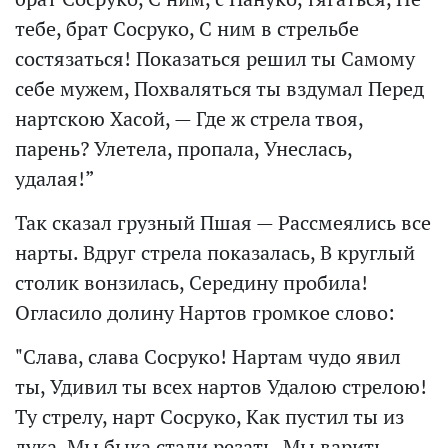
тебе, брат Сосруко, С ним в стрельбе
состязаться! Показаться решил ты Самому
себе мужем, Похваляться ты вздумал Перед
нартскою Хасой, — Где ж стрела твоя,
парень? Улетела, пропала, Унеслась,
удалая!”
Так сказал грузный Пшая — Рассмеялись все
нарты. Вдруг стрела показалась, В круглый
столик вонзилась, Середину пробила!
Огласило долину Нартов громкое слово:
"Слава, слава Сосруко! Нартам чудо явил
ты, Удивил ты всех нартов Удалою стрелою!
Ту стрелу, нарт Сосруко, Как пустил ты из
лука, Мы быка стали резать, Мы варить