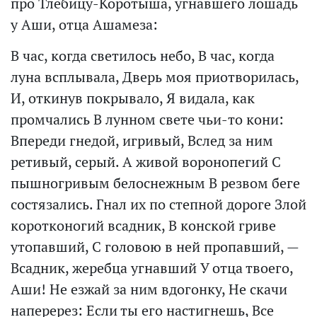
про Тлебицу-Коротыша, угнавшего лошадь
у Аши, отца Ашамеза:
В час, когда светилось небо, В час, когда
луна всплывала, Дверь моя приотворилась,
И, откинув покрывало, Я видала, как
промчались В лунном свете чьи-то кони:
Впереди гнедой, игривый, Вслед за ним
ретивый, серый. А живой воронопегий С
пышногривым белоснежным В резвом беге
состязались. Гнал их по степной дороге Злой
коротконогий всадник, В конской гриве
утопавший, С головою в ней пропавший, —
Всадник, жеребца угнавший У отца твоего,
Аши! Не езжай за ним вдогонку, Не скачи
наперерез: Если ты его настигнешь, Все