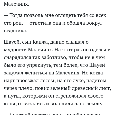
Малечипх.
— Тогда позволь мне оглядеть тебя со всех
сто рон, — ответила она и обошла вокруг
всадника.
Шауей, сын Канжа, давно слышал о
мудрости Малечипх. На этот раз он оделся и
снарядился так заботливо, чтобы не в чем
было его упрекнуть, тем более, что Шауей
задумал жениться на Малечипх. Но когда
нарт проезжал лесом, на его луке, надетом
через плечо, повис зеленый древесный лист,
а путы, которыми он стреноживал своего
коня, отвязались и волочились по земле.
— Лук твой пасется, конь подобен козлу