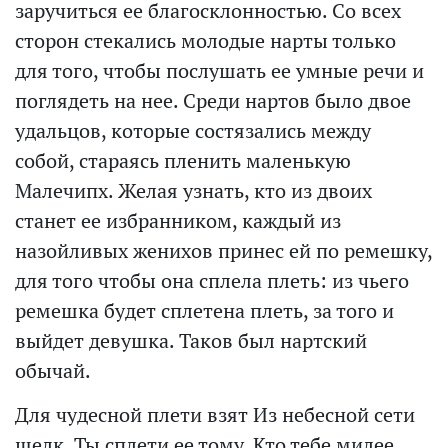
заручиться ее благосклонностью. Со всех
сторон стекались молодые нарты только
для того, чтобы послушать ее умные речи и
поглядеть на нее. Среди нартов было двое
удальцов, которые состязались между
собой, стараясь пленить маленькую
Малечипх. Желая узнать, кто из двоих
станет ее избранником, каждый из
назойливых женихов принес ей по ремешку,
для того чтобы она сплела плеть: из чьего
ремешка будет сплетена плеть, за того и
выйдет девушка. Таков был нартский
обычай.
Для чудесной плети взят Из небесной сети
шелк. Ты сплети ее тому, Кто тебе милее