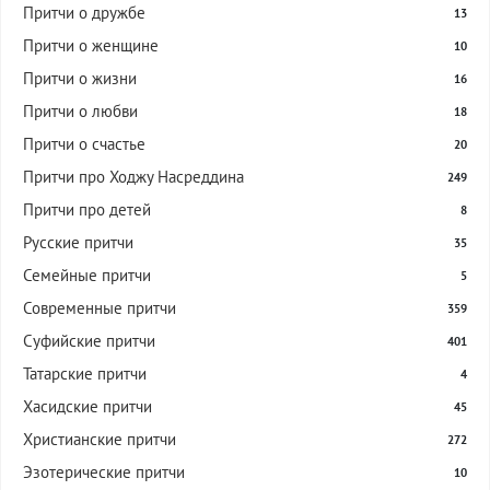
Притчи о дружбе
13
Притчи о женщине
10
Притчи о жизни
16
Притчи о любви
18
Притчи о счастье
20
Притчи про Ходжу Насреддина
249
Притчи про детей
8
Русские притчи
35
Семейные притчи
5
Современные притчи
359
Суфийские притчи
401
Татарские притчи
4
Хасидские притчи
45
Христианские притчи
272
Эзотерические притчи
10