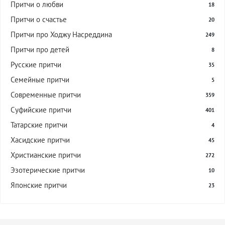
Притчи о любви
18
Притчи о счастье
20
Притчи про Ходжу Насреддина
249
Притчи про детей
8
Русские притчи
35
Семейные притчи
5
Современные притчи
359
Суфийские притчи
401
Татарские притчи
4
Хасидские притчи
45
Христианские притчи
272
Эзотерические притчи
10
Японские притчи
23