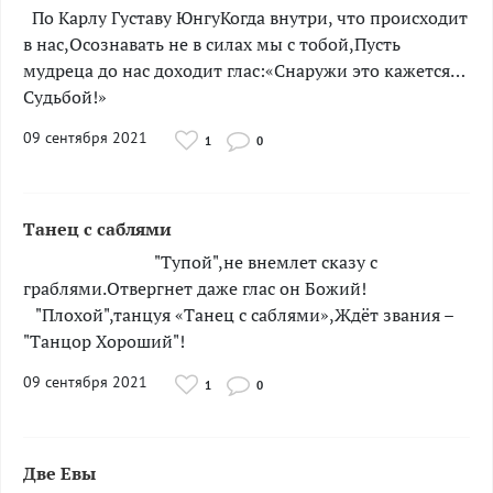
­­­­­­­­­­­По Карлу Густаву ЮнгуКогда внутри, что происходит
в нас,Осознавать не в силах мы с тобой,Пусть
мудреца до нас доходит глас:«Снаружи это кажется…
Судьбой!»
09 сентября 2021
1
0
Танец с саблями
­"Тупой",не внемлет сказу с
граблями.Отвергнет даже глас он Божий!
"Плохой",танцуя «Танец с саблями»,Ждёт звания –
"Танцор Хороший"!
09 сентября 2021
1
0
Две Евы