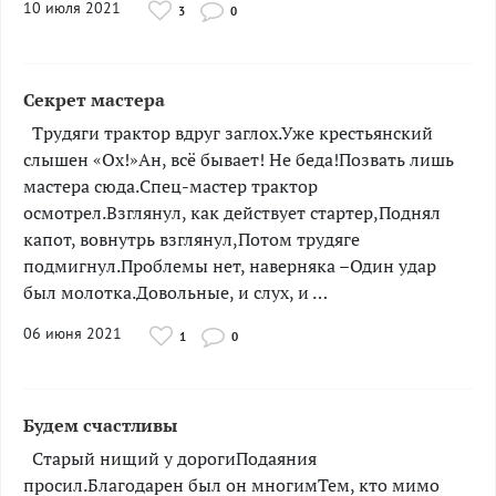
10 июля 2021
3
0
Секрет мастера
­­­­­Трудяги трактор вдруг заглох.Уже крестьянский
слышен «Ох!»Ан, всё бывает! Не беда!Позвать лишь
мастера сюда.Спец-мастер трактор
осмотрел.Взглянул, как действует стартер,Поднял
капот, вовнутрь взглянул,Потом трудяге
подмигнул.Проблемы нет, наверняка –Один удар
был молотка.Довольные, и слух, и …
06 июня 2021
1
0
Будем счастливы
­­­­­­­­­­­­­Старый нищий у дорогиПодаяния
просил.Благодарен был он многимТем, кто мимо