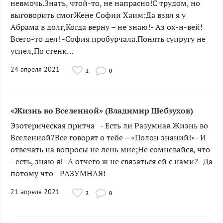
невмочь.Знать, чтой-то, не напрасно!С трудом, но
выговорить смогЖене Софии Хаим:Да взял я у
Абрама в долг,Когда верну – не знаю!- Аз ох-н-вей!
Всего-то дел! -София пробурчала.Понять супругу не
успел,По стенк…
24 апреля 2021
2
0
«Жизнь во Вселенной» (Владимир Шебзухов)
Эзотерическая притча ­­- Есть ли Разумная Жизнь во
Вселенной?Все говорят о тебе – «Полон знаний!»- И
отвечать на вопросы не лень мне;Не сомневайся, что
- есть, знаю я!- А отчего ж не связаться ей с нами?- Да
потому что - РАЗУМНАЯ!
21 апреля 2021
2
0