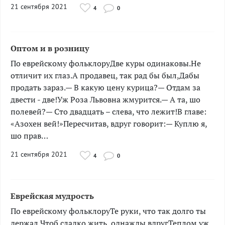
21 сентября 2021
4
0
Оптом и в розницу
­­­По еврейскому фольклоруДве куры одинаковы.Не
отличит их глаз.А продавец, так рад бы был,Дабы
продать зараз.— В какую цену курица?— Отдам за
двести - две!Уж Роза Львовна жмурится.— А та, шо
полевей?— Сто двадцать – слева, что лежит!В главе:
«Азохен вей!»Пересчитав, вдруг говорит:— Куплю я,
шо прав…
21 сентября 2021
4
0
Еврейская мудрость
­По еврейскому фольклоруТе руки, что так долго ты
держал,Чтоб сладко жить, однажды вдругТеплом уж