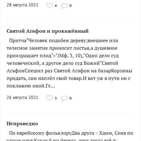
28 августа 2021
4
0
Святой Агафон и прокажённый
­­­­­­Притча"Человек подобен дереву;внешнее или
телесное занятие приносит листья,а душевное
произращает плод"»"(Мф. 3, 10),"Одно дело суд
человеческий, а другое дело суд Божий"Святой
АгафонСпешил раз Святой Агафон на базарКорзины
продать, сам наплёл свой товар.И вот уж в пути он с
поклажею оной.Гл…
26 августа 2021
3
0
Неправедно
­По еврейскому фольклоруДва друга – Хаим, Сеня по
улице идут.Какая б ни беседа, друг друга всё ж