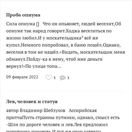
Проба опиума
Сила опиума [] ­­­­Что он опьяняет, людей веселит,Об
опиуме так народ говорит.Ходжа веселиться по
жизни любил.И у москательщика* всё же
купил.Немного попробовал, в баню пошёл.Однако,
веселия в том не нашёл.«Видать, москательщик меня
обманул.Пойду-ка к нему, чтоб мне деньги
вернул!»По улице топа…
09 февраля 2022
3
1
Лев, человек и статуя
автор Владимир Шебзухов ­­­­­­­­­Ассирийская
притчаПусть странны путники, однако, смысл есть
-Шли по дороге человек и лев.Лев предложил
попутчику присесть.И тут же спор затеяли,