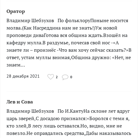
Оратор
Владимир Шебзухов ­­­­По фольклоруПоныне носится
молва.(Как Насреддина нам не знать!)Уж новой
проповеди диваГотова вся община ждать.Взошёл на
кафедру мулла.В раздумье, почесав свой нос -«А
знаете ли – произнёс -Что вам хочу сейчас сказать?»В
ответ, устам муллы внимая,Община дружно: «Нет, не
знаем…
28 декабря 2021
2
0
Лев и Сова
Владимир Шебзухов ­­По И.КантуНа склоне лет вдруг
царь зверей,С досадою признался:«Боролся с теми я,
кто злей,В лесу лишь оставался.Но, видно, мне не
повезло.Не оправдались средства,Дабы наказывалось