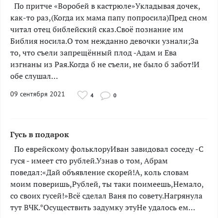
­­­­­По притче «Воробей в кастрюле»Укладывая дочек,
как-то раз,(Когда их мама папу попросила)Пред сном
читал отец библейский сказ.Своё познание им
Библия носила.О том нежданно девочки узнали;За
то, что съели запрещённый плод -Адам и Ева
изгнаны из Рая.Когда б не съели, не было б забот!И
обе слушал…
09 сентября 2021
4
0
Гусь в подарок
­­­­­­­­­­­­­­­­­По еврейскому фольклоруИван завидовал соседу -С
гуся - имеет сто рублей.Узнав о том, Абрам
поведал:«Дай объявление скорей!А, коль словам
моим поверишь,Рублей, ты таки поимеешь,Немало,
со своих гусей!»Всё сделал Ваня по совету.Нагрянула
тут ВЧК.*Осуществить задумку этуНе удалось ем…