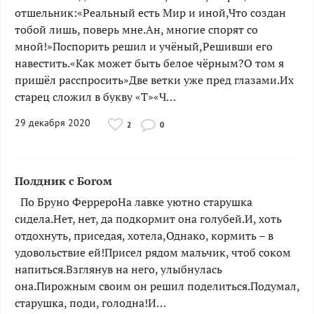
отшельник:«Реальный есть Мир и иной,Что создан
тобой лишь, поверь мне.Ан, многие спорят со
мной!»Поспорить решил и учёный,Решивши его
навестить.«Как может быть белое чёрным?О том я
пришёл расспросить»Две ветки уже пред глазами.Их
старец сложил в букву «Т»«Ч…
29 декабря 2020
2
0
Полдник с Богом
По Бруно ФеррероНа лавке уютно старушка
сидела.Нет, нет, да подкормит она голубей.И, хоть
отдохнуть, приседая, хотела,Однако, кормить – в
удовольствие ей!Присел рядом мальчик, чтоб соком
напиться.Взглянув на него, улыбнулась
она.Пирожным своим он решил поделиться.Подумал,
старушка, поди, голодна!И…