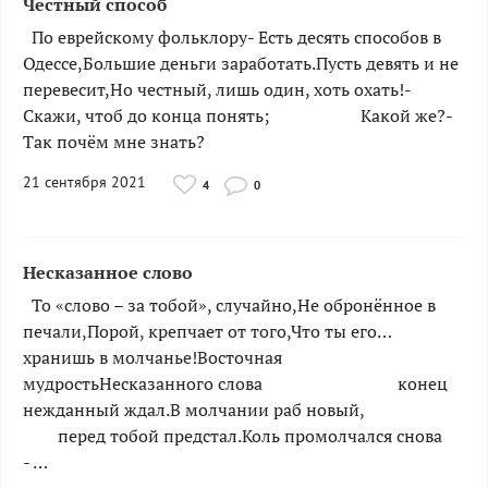
Честный способ
­­­По еврейскому фольклору- Есть десять способов в
Одессе,Большие деньги заработать.Пусть девять и не
перевесит,Но честный, лишь один, хоть охать!-
Скажи, чтоб до конца понять; Какой же?-
Так почём мне знать?
21 сентября 2021
4
0
Несказанное слово
­То «слово – за тобой», случайно,Не обронённое в
печали,Порой, крепчает от того,Что ты его…
хранишь в молчанье!Восточная
мудростьНесказанного слова конец
нежданный ждал.В молчании раб новый,
перед тобой предстал.Коль промолчался снова
- …