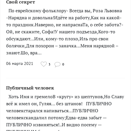
Свой секрет
По еврейскому фольклору- Всегда вы, Роза Львовна
-Нарядна и довольна!Идёте на работу,Как на какой-
то праздник.Наверно, не напраснаТа, о себе забота?-
Ой, не скажите, Софа!У нашего подъезда,Кого-то
обсуждают…Или, кому-то плохо,Иль про свои
болячки,Для похорон – заначка…Меня нарядной –
знают.Шо, вра…
06 марта 2021
3
0
Публичный человек
Хоть Имя и гремелоВ «кругу» из шептунов,Но Славу
всё ж имел он, Гуляя… без штанов! ПУБЛИЧНО
человекстарался напиваться…ПУБЛИЧНО
человекскандалил потому;Едва-едва забыт —
ПУБЛИЧНО извиняться!..И видно посему —