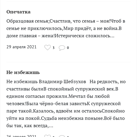
Опечатка
Образцовая семья;Счастлив, что семья – моя!Чтоб в
семье не приключилось,Мир придёт, а не война.В
доме главная – жена!Истерически сложилось… ­­
29 апреля 2021
3
0
Не избежишь
Не избежишь Владимир Шебзухов ­­­­­На редкость, но
счастливы былиВ спокойный супружеский век.В
едином согласьи прожили.Мечтал бы любой
человек!Была чёрно-белая завистьК супружеской
паре такой.Казалось, вдвоём им осталосьСпокойно
уйти на покой.Судьба неизбежна поныне.Всё было
бы так, как всегда,…
26 апреля 2021