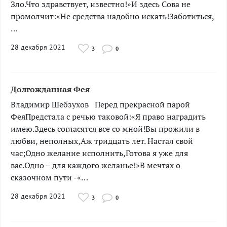
Зло.Что здравствует, известно!»И здесь Сова не
промолчит:«Не средства надобно искать!Заботиться,
…
28 декабря 2021
3
0
Долгожданная Фея
Владимир Шебзухов ­­­­­­­­­­­­Перед прекрасной парой
ФеяПредстала с речью таковой:«Я право наградить
имею.Здесь согласятся все со мной!Вы прожили в
любви, неполных,Аж тридцать лет. Настал свой
час;Одно желание исполнить,Готова я уже для
вас.Одно – для каждого желанье!»В мечтах о
сказочном пути -«…
28 декабря 2021
3
0