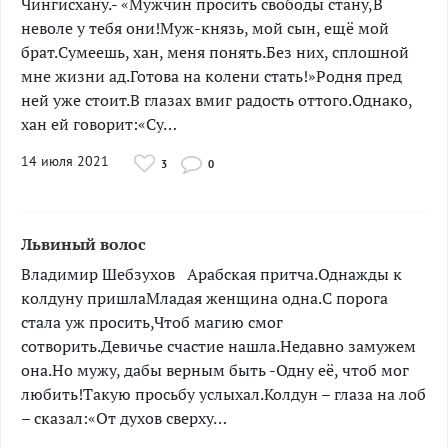
Чингисхану.- «Мужчин просить свободы стану,В
неволе у тебя они!Муж-князь, мой сын, ещё мой
брат.Сумеешь, хан, меня понять.Без них, сплошной
мне жизни ад.Готова на колени стать!»Родня пред
ней уже стоит.В глазах вмиг радость оттого.Однако,
хан ей говорит:«Су…
14 июля 2021
3
0
Львиный волос
Владимир Шебзухов ­­­­Арабская притча.Однажды к
колдуну пришлаМладая женщина одна.С порога
стала уж просить,Чтоб магию смог
сотворить.Девичье счастие нашла.Недавно замужем
она.Но мужу, дабы верным быть -Одну её, чтоб мог
любить!Такую просьбу услыхал.Колдун – глаза на лоб
– сказал:«От духов сверху…