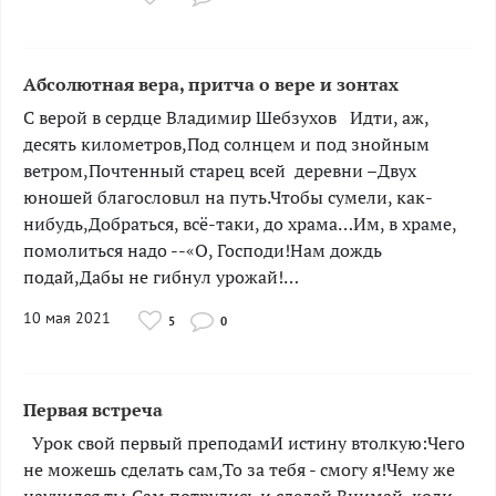
Абсолютная вера, притча о вере и зонтах
С верой в сердце Владимир Шебзухов Идти, аж,
десять километров,Под солнцем и под знойным
ветром,Почтенный старец всей деревни –Двух
юношей благословuл на путь.Чтобы сумели, как-
нибудь,Добраться, всё-таки, до храма…Им, в храме,
помолиться надо --«О, Господи!Нам дождь
подай,Дабы не гибнул урожай!…
10 мая 2021
5
0
Первая встреча
­Урок свой первый преподамИ истину втолкую:Чего
не можешь сделать сам,То за тебя - смогу я!Чему же