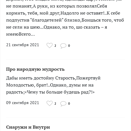
не поманят,А руки, из которых позволялСебя
кормить, тебя, мой друг,Надолго не оставят!..К себе
подпустив "благодетелей" близко,Боишься того, чтоб
не сели на шею...Однако, на то, шо сказать – я
имеюВсего…
21 сентября 2021
2
0
Про народную мудрость
­­­­Дабы иметь достойну Старость,Пожертвуй
Молодостью, брат!..Однако, думы не на
радость;«Чему ты больше будешь рад?!»
09 сентября 2021
2
0
Снаружи и Внутри