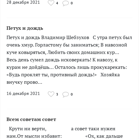
28 декабря 2021
4
0
Петух и дождь
Петух и дождь Владимир Шебзухов С утра петух был
очень хмур. Горластому бы заниматься; В навозной
куче ковыряться, Любить своих домашних кур…
Весь день сумел дождь исковеркать! К навозу, к
курам не дойдёшь… Осталось лишь прокукарекать:
«Будь проклят ты, противный дождь!» Хозяйка
внучку прово…
16 декабря 2021
3
0
Всем советам совет
­­­­­­­­­­­Крути ни верти, а совет таки нужен
нам.От мысли избавит: «Ох, как дальше