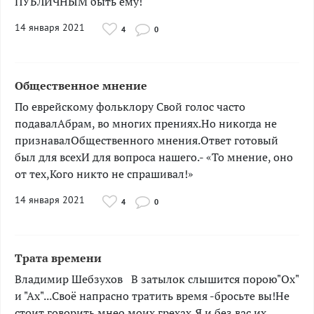
ПУБЛИЧНЫМ быть ему!
14 января 2021
4
0
Общественное мнение
По еврейскому фольклору Свой голос часто
подавалАбрам, во многих прениях.Но никогда не
признавалОбщественного мнения.Ответ готовый
был для всехИ для вопроса нашего.- «То мнение, оно
от тех,Кого никто не спрашивал!»
14 января 2021
4
0
Трата времени
Владимир Шебзухов В затылок слышится порою"Ох"
и "Ах"...Своё напрасно тратить время -бросьте вы!Не
стоит говорить мнео моих грехах,Я и без вас их