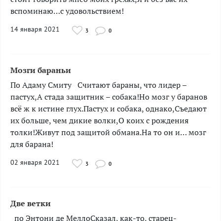
вспоминаю…с удовольствием!
14 января 2021
3
0
Мозги бараньи
По Адаму Смиту Считают бараны, что лидер –
пастух,А стада защитник – собака!Но мозг у баранов
всё ж к истине глух.Пастух и собака, однако,Съедают
их больше, чем дикие волки,О коих с рождения
толки!Живут под защитой обмана.На то он и… мозг
для барана!
02 января 2021
3
0
Две ветки
по Энтони де МеллоСказал, как-то, старец-