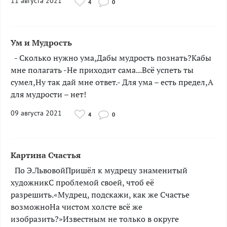
11 августа 2021
4
0
Ум и Мудрость
­­­­- Сколько нужно ума,Дабы мудрость познать?Кабы
мне полагать -Не приходит сама...Всё успеть ты
сумел,Ну так дай мне ответ.- Для ума – есть предел,А
для мудрости – нет!
09 августа 2021
4
0
Картина Счастья
­По Э.ЛьвовойПришёл к мудрецу знаменитый
художникС проблемой своей, чтоб её
разрешить.«Мудрец, подскажи, как же Счастье
возможноНа чистом холсте всё же
изобразить?»Известным не только в округе