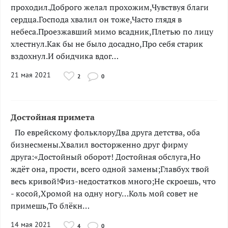
проходил.Доброго желал прохожим,Чувствуя благи
сердца.Господа хвалил он тоже,Часто глядя в
небеса.Проезжавший мимо всадник,Плетью по лицу
хлестнул.Как бы не было досадно,Про себя старик
вздохнул.И обидчика вдог…
21 мая 2021
2
0
Достойная примета
­­­По еврейскому фольклоруДва друга детства, оба
бизнесмены.Хвалил восторженно друг фирму
друга:«Достойный оборот! Достойная обслуга,Но
ждёт она, прости, всего одной замены;Главбух твой
весь кривой!Физ-недостатков много;Не скроешь, что
- косой,Хромой на одну ногу…Коль мой совет не
примешь,То блёкн…
14 мая 2021
4
0