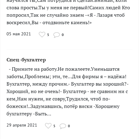
научился ты,Сам потрудись и сделай.Внимай, коли
слова просты.Ты у меня не первый!Самих людей Кто
попросил,Так не случайно знаем -«Я - Лазаря чтоб
воскресил,Вы - отодвиньте камень!»
05 мая 2021
5
0
Спец-бухгалтер
­­­­­- Примите на работу.Не пожалеете.Уменьшатся
заботы,Проблемы; эти, те…Для фирмы я – надёжа!
Бухгалтер, между прочим.- Бухгалтер вы хороший?-
Хороший, но не очень!- Бухгалтер - не сравним ни с
кем,Нам нужен, не совру,Трудился, чтоб по-
божески!..Задумавшись, потёр виски -Хорошему
бухгалтеру -Быть…
29 апреля 2021
5
0