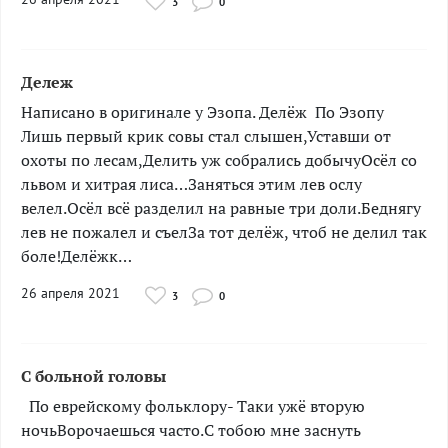
3
0
Дележ
Написано в оригинале у Эзопа. Делёж По Эзопу
Лишь первый крик совы стал слышен,Уставши от
охоты по лесам,Делить уж собрались добычуОсёл со
львом и хитрая лиса…Заняться этим лев ослу
велел.Осёл всё разделил на равные три доли.Беднягу
лев не пожалел и съелЗа тот делёж, чтоб не делил так
боле!Делёжк…
26 апреля 2021
3
0
С больной головы
­­­­­­­­По еврейскому фольклору- Таки ужё вторую
ночьВорочаешься часто.С тобою мне заснуть