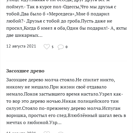
поймут.- Так в курсе пол-Одессы,Что мы друзья с
тобой.Два было б «Мерседеса»,Мне б подарил
любой?- Друзья с тобой до гроба.Пусть даже не
просил,Когда б имел я оба,Один бы подарил!- А, яхты
две шикарных…
12 августа 2021
5
0
Засохшее древо
­Засохшее дерево молча стояло.Не спилит никто,
никому не мешало.При жизни своё отдавало
немало.Покоя застывшего время настало.Узрел как-
то вор это дерево ночью.Никак полицейского там
силуэт.Стояло по-прежнему дерево молча.Испуган
воришка, простыл его след.Влюблённый шагал весь в
мечтах о любимой.Узр…