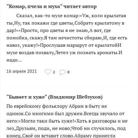
"Комар, пчела и муха" читает автор
Сказал, как-то мухе комар:«Уж, коли крылатая
ты,Ну, так покажи где цветы,Собрату крылатому в
дар!»«Прости, про цветы я не знаю,А вот, где
помойка, скажу.Я там нечистоты сбираю,И, где есть
навоз, укажу!»Прослушав маршрут от крылатойИ
мухе воздав похвалу,Летел уж познать ароматы.И
надо…
16 апреля 2021
2
0
"Бывает и хуже" (Владимир Шебзухов)
По еврейскому фольклору Абрам в быту не
одинок.Со многими был дружен.Всегда звучало от
него:«Могло таки быть хуже!»Хоть в разговоры и не
лез,Друзьям, поди, не ново;Чтоб ни случилось, под
конец,Своё он вставит слово.Абраму принесли