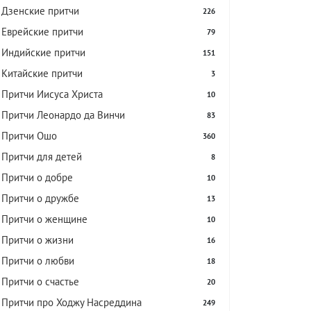
Дзенские притчи
226
Еврейские притчи
79
Индийские притчи
151
Китайские притчи
3
Притчи Иисуса Христа
10
Притчи Леонардо да Винчи
83
Притчи Ошо
360
Притчи для детей
8
Притчи о добре
10
Притчи о дружбе
13
Притчи о женщине
10
Притчи о жизни
16
Притчи о любви
18
Притчи о счастье
20
Притчи про Ходжу Насреддина
249