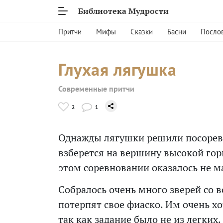
Библиотека Мудрости
Притчи
Мифы
Сказки
Басни
Посло
Глухая лягушка
Современные притчи
2
1
Однажды лягушки решили посоревн
взберется на вершину высокой го
этом соревновании оказалось не м
Собралось очень много зверей со в
потерпят свое фиаско. Им очень х
так как задание было не из легких.