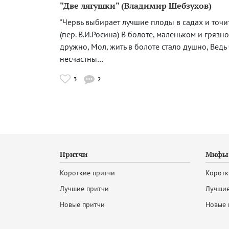
"Две лягушки" (Владимир Шебзухов)
"Червь выбирает лучшие плоды в садах и точи
(пер. В.И.Росина) В болоте, маленьком и грязн
дружно, Мол, жить в болоте стало душно, Ведь
несчастны…
3
2
Притчи
Мифы 
Короткие притчи
Коротк
Лучшие притчи
Лучшие
Новые притчи
Новые 