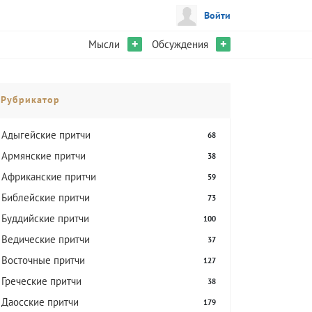
Войти
+
+
Мысли
Обсуждения
Рубрикатор
Адыгейские притчи
68
Армянские притчи
38
Африканские притчи
59
Библейские притчи
73
Буддийские притчи
100
Ведические притчи
37
Восточные притчи
127
Греческие притчи
38
Даосские притчи
179