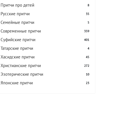
Притчи про детей
8
Русские притчи
35
Семейные притчи
5
Современные притчи
359
Суфийские притчи
401
Татарские притчи
4
Хасидские притчи
45
Христианские притчи
272
Эзотерические притчи
10
Японские притчи
23