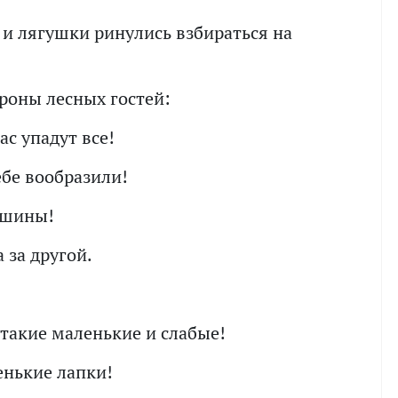
 и лягушки ринулись взбираться на
ороны лесных гостей:
ас упадут все!
ебе вообразили!
ршины!
 за другой.
 такие маленькие и слабые!
ленькие лапки!