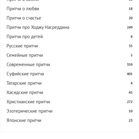
Притчи о любви
18
Притчи о счастье
20
Притчи про Ходжу Насреддина
249
Притчи про детей
8
Русские притчи
35
Семейные притчи
5
Современные притчи
359
Суфийские притчи
401
Татарские притчи
4
Хасидские притчи
45
Христианские притчи
272
Эзотерические притчи
10
Японские притчи
23