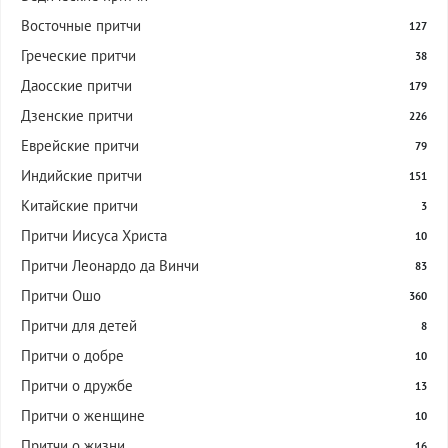
Восточные притчи
127
Греческие притчи
38
Даосские притчи
179
Дзенские притчи
226
Еврейские притчи
79
Индийские притчи
151
Китайские притчи
3
Притчи Иисуса Христа
10
Притчи Леонардо да Винчи
83
Притчи Ошо
360
Притчи для детей
8
Притчи о добре
10
Притчи о дружбе
13
Притчи о женщине
10
Притчи о жизни
16