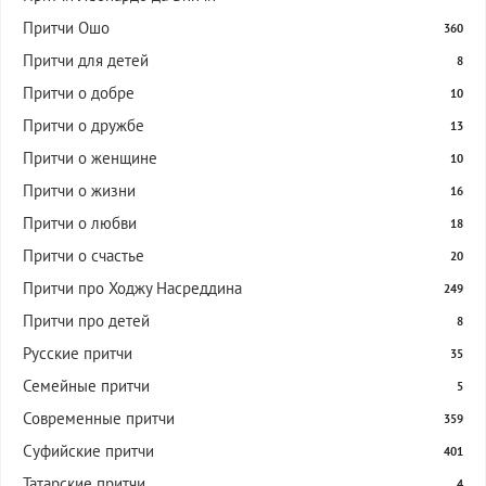
Притчи Ошо
360
Притчи для детей
8
Притчи о добре
10
Притчи о дружбе
13
Притчи о женщине
10
Притчи о жизни
16
Притчи о любви
18
Притчи о счастье
20
Притчи про Ходжу Насреддина
249
Притчи про детей
8
Русские притчи
35
Семейные притчи
5
Современные притчи
359
Суфийские притчи
401
Татарские притчи
4