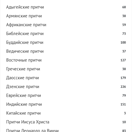
Адыгейские притчи
68
Армянские притчи
38
Африканские притчи
59
Библейские притчи
73
Буддийские притчи
100
Ведические притчи
37
Восточные притчи
127
Греческие притчи
38
Даосские притчи
179
Дзенские притчи
226
Еврейские притчи
79
Индийские притчи
151
Китайские притчи
3
Притчи Иисуса Христа
10
Притчи Леонардо да Винчи
83