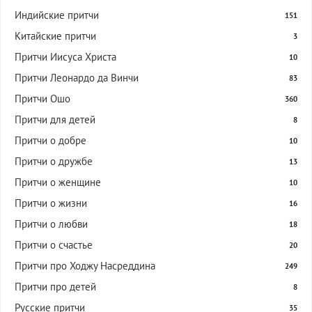
Индийские притчи
151
Китайские притчи
3
Притчи Иисуса Христа
10
Притчи Леонардо да Винчи
83
Притчи Ошо
360
Притчи для детей
8
Притчи о добре
10
Притчи о дружбе
13
Притчи о женщине
10
Притчи о жизни
16
Притчи о любви
18
Притчи о счастье
20
Притчи про Ходжу Насреддина
249
Притчи про детей
8
Русские притчи
35