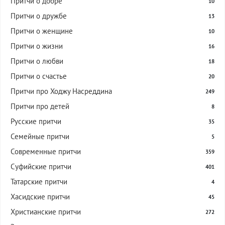
Притчи о добре
10
Притчи о дружбе
13
Притчи о женщине
10
Притчи о жизни
16
Притчи о любви
18
Притчи о счастье
20
Притчи про Ходжу Насреддина
249
Притчи про детей
8
Русские притчи
35
Семейные притчи
5
Современные притчи
359
Суфийские притчи
401
Татарские притчи
4
Хасидские притчи
45
Христианские притчи
272