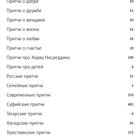
Притчи о добре
10
Притчи о дружбе
13
Притчи о женщине
10
Притчи о жизни
16
Притчи о любви
18
Притчи о счастье
20
Притчи про Ходжу Насреддина
249
Притчи про детей
8
Русские притчи
35
Семейные притчи
5
Современные притчи
359
Суфийские притчи
401
Татарские притчи
4
Хасидские притчи
45
Христианские притчи
272