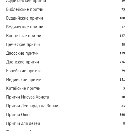
Африканские притчи
59
Библейские притчи
73
Буддийские притчи
100
Ведические притчи
37
Восточные притчи
127
Греческие притчи
38
Даосские притчи
179
Дзенские притчи
226
Еврейские притчи
79
Индийские притчи
151
Китайские притчи
3
Притчи Иисуса Христа
10
Притчи Леонардо да Винчи
83
Притчи Ошо
360
Притчи для детей
8