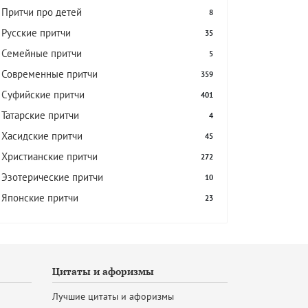
Притчи про детей
8
Русские притчи
35
Семейные притчи
5
Современные притчи
359
Суфийские притчи
401
Татарские притчи
4
Хасидские притчи
45
Христианские притчи
272
Эзотерические притчи
10
Японские притчи
23
Цитаты и афоризмы
Лучшие цитаты и афоризмы