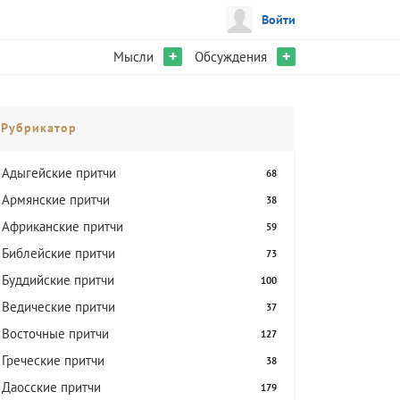
Войти
+
+
Мысли
Обсуждения
Рубрикатор
Адыгейские притчи
68
Армянские притчи
38
Африканские притчи
59
Библейские притчи
73
Буддийские притчи
100
Ведические притчи
37
Восточные притчи
127
Греческие притчи
38
Даосские притчи
179