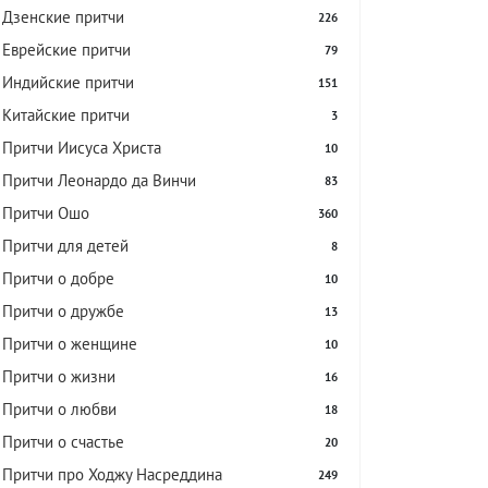
Дзенские притчи
226
Еврейские притчи
79
Индийские притчи
151
Китайские притчи
3
Притчи Иисуса Христа
10
Притчи Леонардо да Винчи
83
Притчи Ошо
360
Притчи для детей
8
Притчи о добре
10
Притчи о дружбе
13
Притчи о женщине
10
Притчи о жизни
16
Притчи о любви
18
Притчи о счастье
20
Притчи про Ходжу Насреддина
249