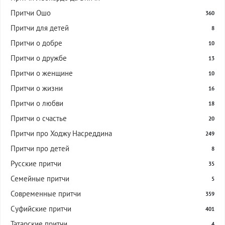
Притчи Ошо
360
Притчи для детей
8
Притчи о добре
10
Притчи о дружбе
13
Притчи о женщине
10
Притчи о жизни
16
Притчи о любви
18
Притчи о счастье
20
Притчи про Ходжу Насреддина
249
Притчи про детей
8
Русские притчи
35
Семейные притчи
5
Современные притчи
359
Суфийские притчи
401
Татарские притчи
4