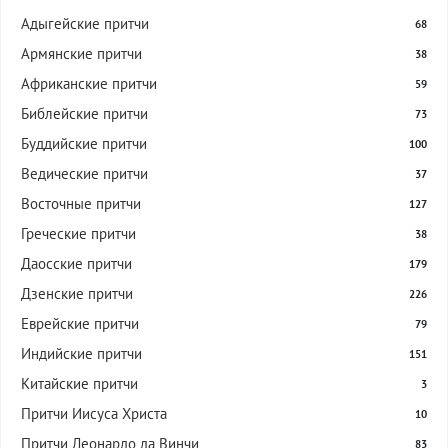
Адыгейские притчи
68
Армянские притчи
38
Африканские притчи
59
Библейские притчи
73
Буддийские притчи
100
Ведические притчи
37
Восточные притчи
127
Греческие притчи
38
Даосские притчи
179
Дзенские притчи
226
Еврейские притчи
79
Индийские притчи
151
Китайские притчи
3
Притчи Иисуса Христа
10
Притчи Леонардо да Винчи
83