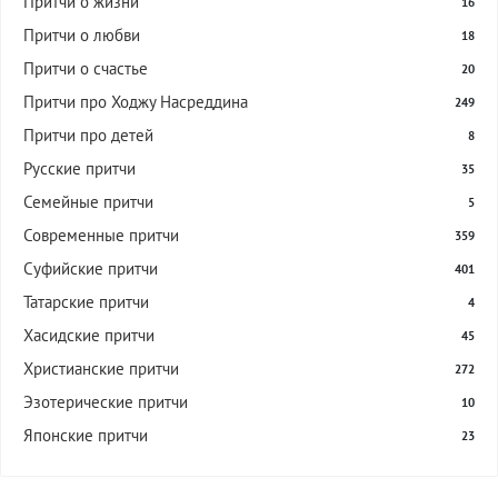
Притчи о жизни
16
Притчи о любви
18
Притчи о счастье
20
Притчи про Ходжу Насреддина
249
Притчи про детей
8
Русские притчи
35
Семейные притчи
5
Современные притчи
359
Суфийские притчи
401
Татарские притчи
4
Хасидские притчи
45
Христианские притчи
272
Эзотерические притчи
10
Японские притчи
23