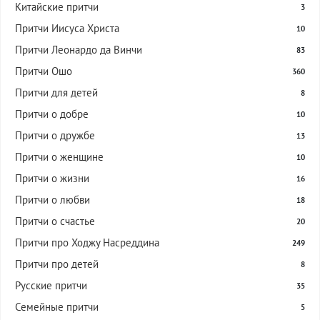
Китайские притчи
3
Притчи Иисуса Христа
10
Притчи Леонардо да Винчи
83
Притчи Ошо
360
Притчи для детей
8
Притчи о добре
10
Притчи о дружбе
13
Притчи о женщине
10
Притчи о жизни
16
Притчи о любви
18
Притчи о счастье
20
Притчи про Ходжу Насреддина
249
Притчи про детей
8
Русские притчи
35
Семейные притчи
5