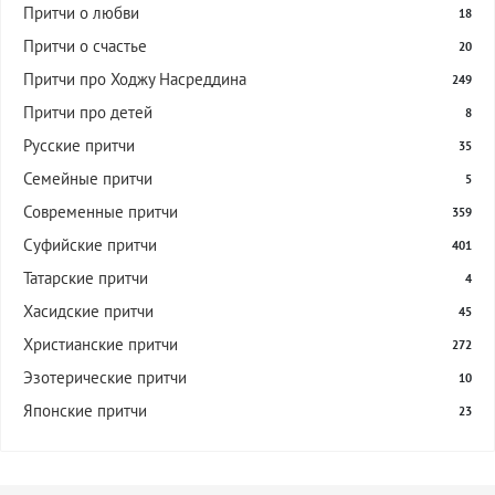
Притчи о любви
18
Притчи о счастье
20
Притчи про Ходжу Насреддина
249
Притчи про детей
8
Русские притчи
35
Семейные притчи
5
Современные притчи
359
Суфийские притчи
401
Татарские притчи
4
Хасидские притчи
45
Христианские притчи
272
Эзотерические притчи
10
Японские притчи
23