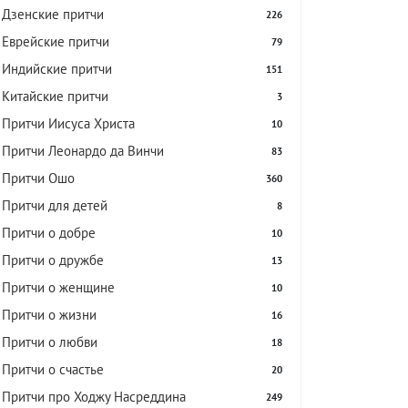
Дзенские притчи
226
Еврейские притчи
79
Индийские притчи
151
Китайские притчи
3
Притчи Иисуса Христа
10
Притчи Леонардо да Винчи
83
Притчи Ошо
360
Притчи для детей
8
Притчи о добре
10
Притчи о дружбе
13
Притчи о женщине
10
Притчи о жизни
16
Притчи о любви
18
Притчи о счастье
20
Притчи про Ходжу Насреддина
249