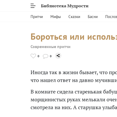
Библиотека Мудрости
Притчи
Мифы
Сказки
Басни
Посло
Бороться или исполь
Современные притчи
0
0
Иногда так в жизни бывает, что п
что нашел ответ на давно мучивши
В комнате сидела старенькая бабуш
морщинистых руках мелькали очень
смотрела на них. А старушка улыб