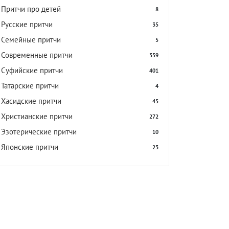
Притчи про детей
8
Русские притчи
35
Семейные притчи
5
Современные притчи
359
Суфийские притчи
401
Татарские притчи
4
Хасидские притчи
45
Христианские притчи
272
Эзотерические притчи
10
Японские притчи
23