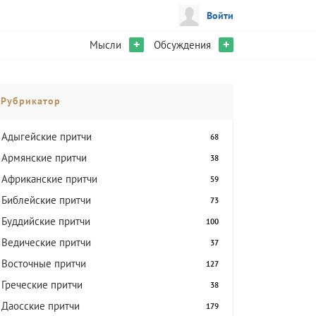
Войти
+
+
Мысли
Обсуждения
Рубрикатор
Адыгейские притчи
68
Армянские притчи
38
Африканские притчи
59
Библейские притчи
73
Буддийские притчи
100
Ведические притчи
37
Восточные притчи
127
Греческие притчи
38
Даосские притчи
179