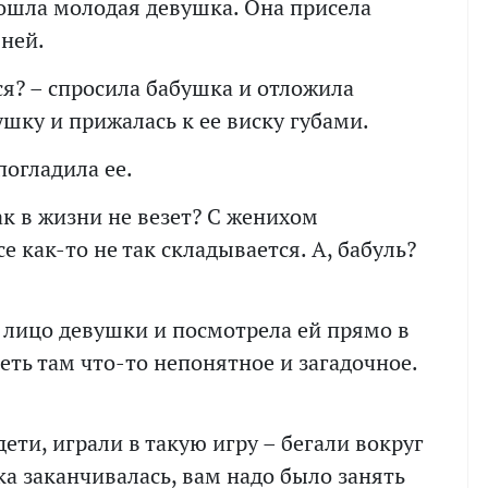
вошла молодая девушка. Она присела
 ней.
я? – спросила бабушка и отложила
ушку и прижалась к ее виску губами.
погладила ее.
ак в жизни не везет? С женихом
се как-то не так складывается. А, бабуль?
 лицо девушки и посмотрела ей прямо в
реть там что-то непонятное и загадочное.
ети, играли в такую игру – бегали вокруг
ка заканчивалась, вам надо было занять