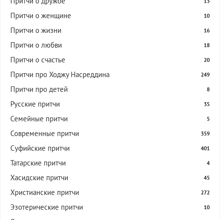
Притчи о дружбе
13
Притчи о женщине
10
Притчи о жизни
16
Притчи о любви
18
Притчи о счастье
20
Притчи про Ходжу Насреддина
249
Притчи про детей
8
Русские притчи
35
Семейные притчи
5
Современные притчи
359
Суфийские притчи
401
Татарские притчи
4
Хасидские притчи
45
Христианские притчи
272
Эзотерические притчи
10