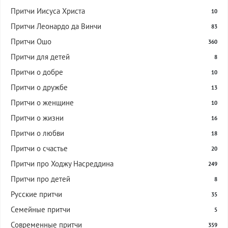
Притчи Иисуса Христа
10
Притчи Леонардо да Винчи
83
Притчи Ошо
360
Притчи для детей
8
Притчи о добре
10
Притчи о дружбе
13
Притчи о женщине
10
Притчи о жизни
16
Притчи о любви
18
Притчи о счастье
20
Притчи про Ходжу Насреддина
249
Притчи про детей
8
Русские притчи
35
Семейные притчи
5
Современные притчи
359