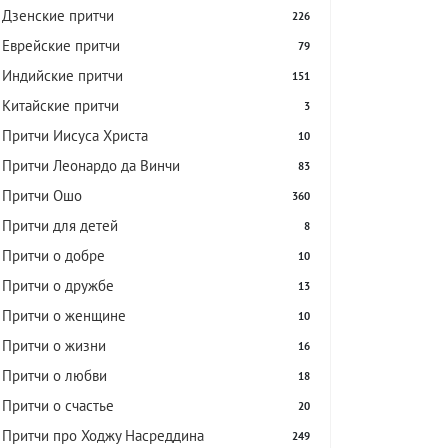
Дзенские притчи
226
Еврейские притчи
79
Индийские притчи
151
Китайские притчи
3
Притчи Иисуса Христа
10
Притчи Леонардо да Винчи
83
Притчи Ошо
360
Притчи для детей
8
Притчи о добре
10
Притчи о дружбе
13
Притчи о женщине
10
Притчи о жизни
16
Притчи о любви
18
Притчи о счастье
20
Притчи про Ходжу Насреддина
249