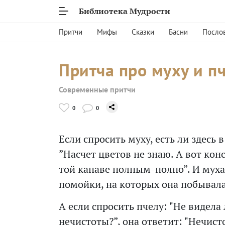
Библиотека Мудрости
Притчи
Мифы
Сказки
Басни
Посло
Притча про муху и п
Современные притчи
0
0
Если спросить муху, есть ли здесь 
”Насчет цветов не знаю. А вот кон
той канаве полным-полно”. И муха
помойки, на которых она побывала
А если спросить пчелу: "Не видела
нечистоты?”, она ответит: "Нечисто