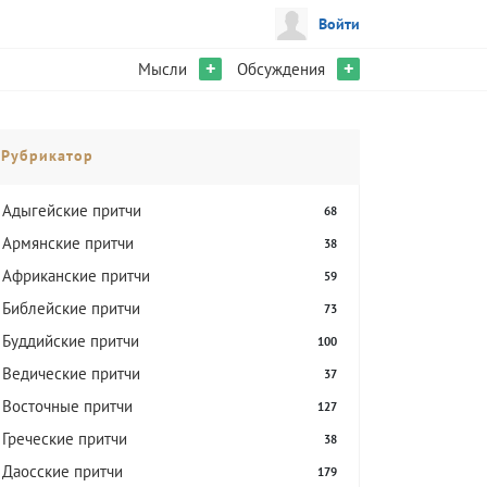
Войти
+
+
Мысли
Обсуждения
Рубрикатор
Адыгейские притчи
68
Армянские притчи
38
Африканские притчи
59
Библейские притчи
73
Буддийские притчи
100
Ведические притчи
37
Восточные притчи
127
Греческие притчи
38
Даосские притчи
179