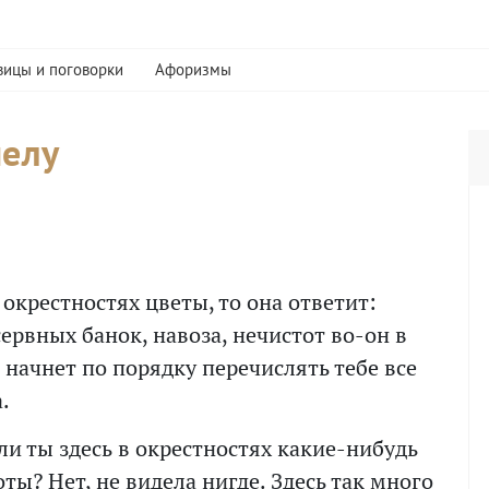
вицы и поговорки
Афоризмы
челу
в окрестностях цветы, то она ответит:
сервных банок, навоза, нечистот во-он в
 начнет по порядку перечислять тебе все
.
 ли ты здесь в окрестностях какие-нибудь
ты? Нет, не видела нигде. Здесь так много