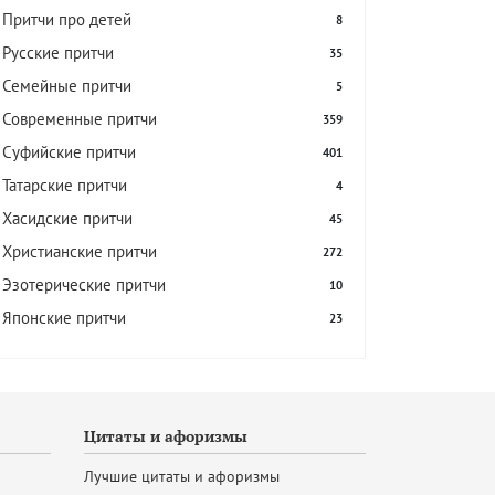
Притчи про детей
8
Русские притчи
35
Семейные притчи
5
Современные притчи
359
Суфийские притчи
401
Татарские притчи
4
Хасидские притчи
45
Христианские притчи
272
Эзотерические притчи
10
Японские притчи
23
Цитаты и афоризмы
Лучшие цитаты и афоризмы