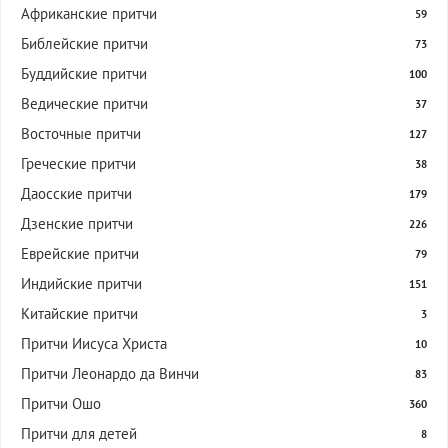
Африканские притчи
59
Библейские притчи
73
Буддийские притчи
100
Ведические притчи
37
Восточные притчи
127
Греческие притчи
38
Даосские притчи
179
Дзенские притчи
226
Еврейские притчи
79
Индийские притчи
151
Китайские притчи
3
Притчи Иисуса Христа
10
Притчи Леонардо да Винчи
83
Притчи Ошо
360
Притчи для детей
8