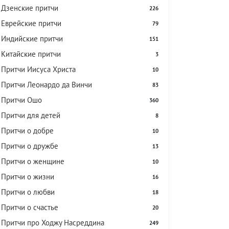
Дзенские притчи
226
Еврейские притчи
79
Индийские притчи
151
Китайские притчи
3
Притчи Иисуса Христа
10
Притчи Леонардо да Винчи
83
Притчи Ошо
360
Притчи для детей
8
Притчи о добре
10
Притчи о дружбе
13
Притчи о женщине
10
Притчи о жизни
16
Притчи о любви
18
Притчи о счастье
20
Притчи про Ходжу Насреддина
249