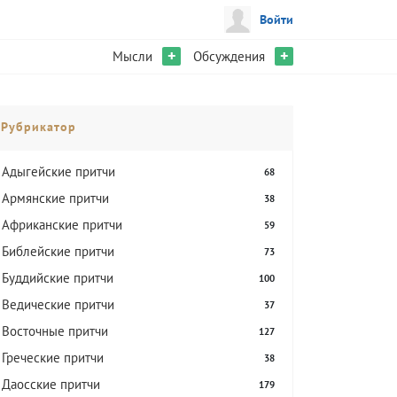
Войти
+
+
Мысли
Обсуждения
Рубрикатор
Адыгейские притчи
68
Армянские притчи
38
Африканские притчи
59
Библейские притчи
73
Буддийские притчи
100
Ведические притчи
37
Восточные притчи
127
Греческие притчи
38
Даосские притчи
179