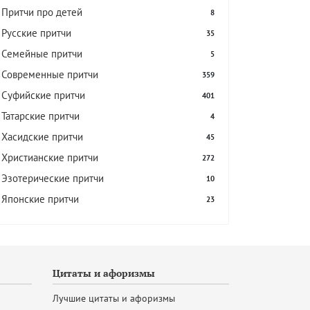
Притчи про детей
8
Русские притчи
35
Семейные притчи
5
Современные притчи
359
Суфийские притчи
401
Татарские притчи
4
Хасидские притчи
45
Христианские притчи
272
Эзотерические притчи
10
Японские притчи
23
Цитаты и афоризмы
Лучшие цитаты и афоризмы