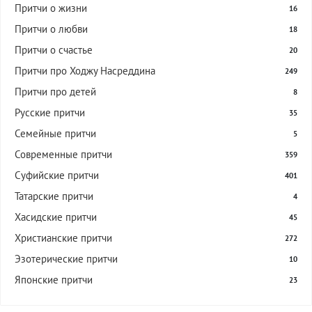
Притчи о жизни
16
Притчи о любви
18
Притчи о счастье
20
Притчи про Ходжу Насреддина
249
Притчи про детей
8
Русские притчи
35
Семейные притчи
5
Современные притчи
359
Суфийские притчи
401
Татарские притчи
4
Хасидские притчи
45
Христианские притчи
272
Эзотерические притчи
10
Японские притчи
23