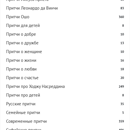
Притчи Леонардо да Винчи
83
Притчи Ошо
360
Притчи для детей
8
Притчи о добре
10
Притчи о дружбе
13
Притчи о женщине
10
Притчи о жизни
16
Притчи о любви
18
Притчи о счастье
20
Притчи про Ходжу Насреддина
249
Притчи про детей
8
Русские притчи
35
Семейные притчи
5
Современные притчи
359
Суфийские притчи