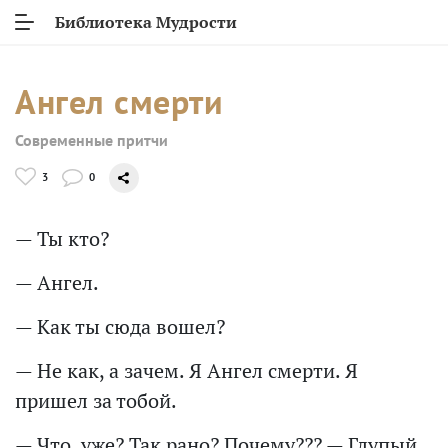
Библиотека Мудрости
Ангел смерти
Современные притчи
3
0
— Ты кто?
— Ангел.
— Как ты сюда вошел?
— Не как, а зачем. Я Ангел смерти. Я
пришел за тобой.
— Что, уже? Так рано? Почему??? — Глупый