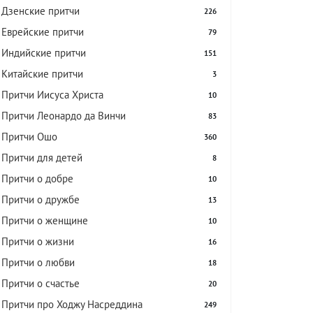
Дзенские притчи
226
Еврейские притчи
79
Индийские притчи
151
Китайские притчи
3
Притчи Иисуса Христа
10
Притчи Леонардо да Винчи
83
Притчи Ошо
360
Притчи для детей
8
Притчи о добре
10
Притчи о дружбе
13
Притчи о женщине
10
Притчи о жизни
16
Притчи о любви
18
Притчи о счастье
20
Притчи про Ходжу Насреддина
249