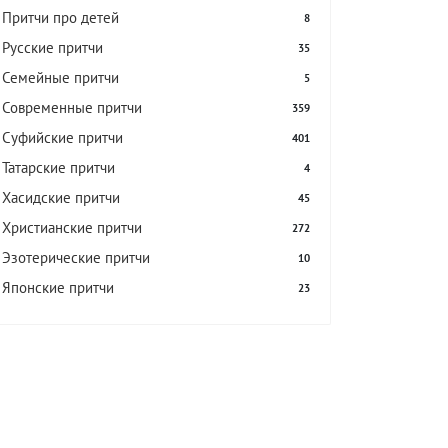
Притчи про детей
8
Русские притчи
35
Семейные притчи
5
Современные притчи
359
Суфийские притчи
401
Татарские притчи
4
Хасидские притчи
45
Христианские притчи
272
Эзотерические притчи
10
Японские притчи
23