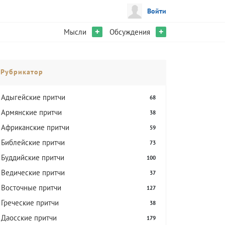
Войти
+
+
Мысли
Обсуждения
Рубрикатор
Адыгейские притчи
68
Армянские притчи
38
Африканские притчи
59
Библейские притчи
73
Буддийские притчи
100
Ведические притчи
37
Восточные притчи
127
Греческие притчи
38
Даосские притчи
179