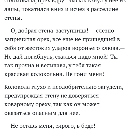
сплоховала, орех вдруг выскользнул у нее из
лапы, покатился вниз и исчез в расселине
стены.
— О, добрая стена-заступница! — слезно
запричитал орех, все еще не пришедший в
себя от жестоких ударов вороньего клюва.—
Не дай погибнуть, сжалься надо мной! Ты
так прочна и величава, у тебя такая
красивая колокольня. Не гони меня!
Колокола глухо и неодобрительно загудели,
предупреждая стену не доверяться
коварному ореху, так как он может
оказаться опасным для нее.
— Не оставь меня, сирого, в беде! —