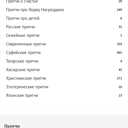
Притчи о счастье
20
Притчи про Ходжу Насреддина
249
Притчи про детей
8
Русские притчи
35
Семейные притчи
5
Современные притчи
359
Суфийские притчи
401
Татарские притчи
4
Хасидские притчи
45
Христианские притчи
272
Эзотерические притчи
10
Японские притчи
23
Притчи