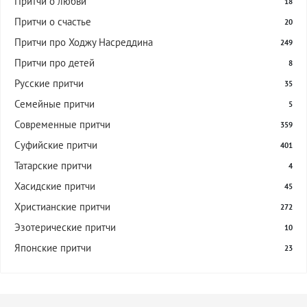
Притчи о любви
18
Притчи о счастье
20
Притчи про Ходжу Насреддина
249
Притчи про детей
8
Русские притчи
35
Семейные притчи
5
Современные притчи
359
Суфийские притчи
401
Татарские притчи
4
Хасидские притчи
45
Христианские притчи
272
Эзотерические притчи
10
Японские притчи
23