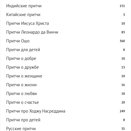
Индийские притчи
151
Китайские притчи
3
Притчи Иисуса Христа
10
Притчи Леонардо да Винчи
83
Притчи Ошо
360
Притчи для детей
8
Притчи о добре
10
Притчи о дружбе
13
Притчи о женщине
10
Притчи о жизни
16
Притчи о любви
18
Притчи о счастье
20
Притчи про Ходжу Насреддина
249
Притчи про детей
8
Русские притчи
35