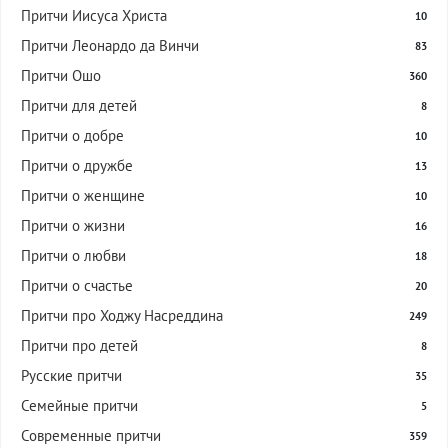
Притчи Иисуса Христа
10
Притчи Леонардо да Винчи
83
Притчи Ошо
360
Притчи для детей
8
Притчи о добре
10
Притчи о дружбе
13
Притчи о женщине
10
Притчи о жизни
16
Притчи о любви
18
Притчи о счастье
20
Притчи про Ходжу Насреддина
249
Притчи про детей
8
Русские притчи
35
Семейные притчи
5
Современные притчи
359