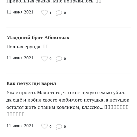
Прикольная сказка. Мне понравилось. 👍🏻
11 июня 2021
1
0
Младший брат Абоковых
Полная ерунда. 👎🏻
11 июня 2021
0
0
Как петух щи варил
Ужас просто. Мало того, что кот целую семью убил,
да ещё и избил своего любимого петушка, а петушок
остался жить с таким хозяином, классно... 👎🏻👎🏻👎🏻👎🏻
👎🏻👎🏻👎🏻
11 июня 2021
0
0