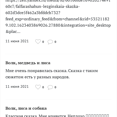
https://zen.yandex.ru/media/id/60166fde169020274e91
60c7/falfarashahun-lezginskaia-skazka-
602d3dce5f462a3bfddcb732?
feed_exp=ordinary_feed&from=channel&rid=53521182
9.102.1623403869026.27880&integration=site_desktop
&plac…
11 июня 2021
0
0
Волк, медведь и лиса
Мне очень понравилась сказка. Сказка с таким
сюжетом есть у разных народов.
11 июня 2021
0
0
Волк, лиса и собака
Классная сказка. Мне нравится. Неплохо.👍🏻🐺🦊🐶🐑🐏🐑🐏