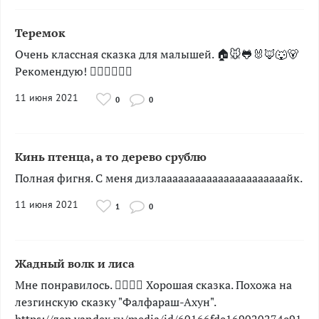
Теремок
Очень классная сказка для малышей. 🏠🐭🐸🐰🦊🐺🐻
Рекомендую! 👍🏻👍🏻👍🏻
11 июня 2021
0
0
Кинь птенца, а то дерево срублю
Полная фигня. С меня дизлаааааааааааааааааааааайк.
11 июня 2021
1
0
Жадный волк и лиса
Мне понравилось. 👍🏻👍🏻 Хорошая сказка. Похожа на
лезгинскую сказку "Фалфараш-Ахун".