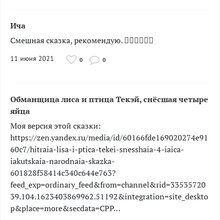
Ича
Смешная сказка, рекомендую. 👍🏻👍🏻👍🏻
11 июня 2021
0
0
Обманщица лиса и птица Текэй, снёсшая четыре
яйца
Моя версия этой сказки:
https://zen.yandex.ru/media/id/60166fde169020274e91
60c7/hitraia-lisa-i-ptica-tekei-snesshaia-4-iaica-
iakutskaia-narodnaia-skazka-
601828f58414c340c644e763?
feed_exp=ordinary_feed&from=channel&rid=33535720
39.104.1623403869962.51192&integration=site_deskto
p&place=more&secdata=CPP…