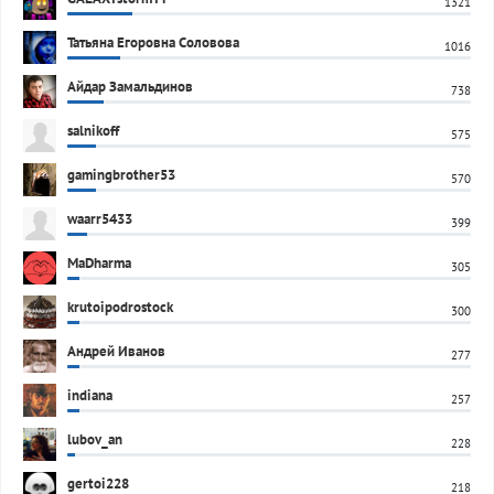
1321
Татьяна Егоровна Соловова
1016
Айдар Замальдинов
738
salnikoff
575
gamingbrother53
570
waarr5433
399
MaDharma
305
krutoipodrostock
300
Андрей Иванов
277
indiana
257
lubov_an
228
gertoi228
218