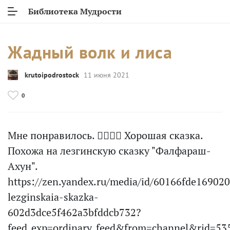
Библиотека Мудрости
Жадный волк и лиса
krutoipodrostock
11 июня 2021
0
Мне понравилось. 👍🏻👍🏻 Хорошая сказка.
Похожа на лезгинскую сказку "Фалфараш-
Ахун".
https://zen.yandex.ru/media/id/60166fde16902
lezginskaia-skazka-
602d3dce5f462a3bfddcb732?
feed_exp=ordinary_feed&from=channel&rid=5