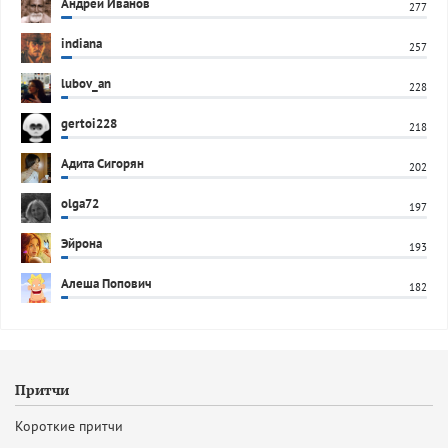
Андрей Иванов
277
indiana
257
lubov_an
228
gertoi228
218
Адита Сигорян
202
olga72
197
Эйрона
193
Алеша Попович
182
Притчи
Короткие притчи