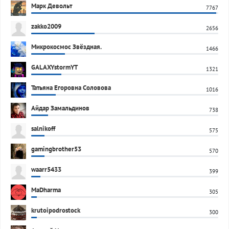
Марк Девольт
7767
zakko2009
2656
Микрокосмос Звёздная.
1466
GALAXYstormYT
1321
Татьяна Егоровна Соловова
1016
Айдар Замальдинов
738
salnikoff
575
gamingbrother53
570
waarr5433
399
MaDharma
305
krutoipodrostock
300