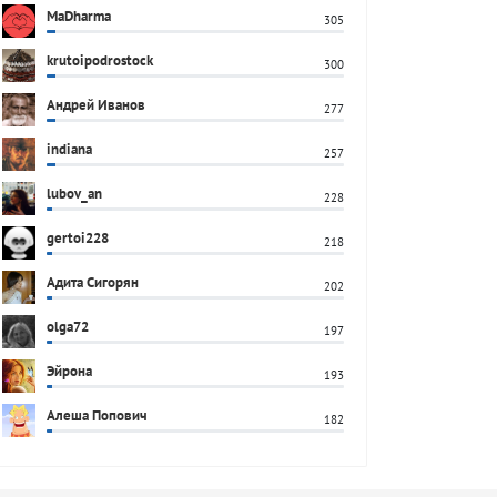
MaDharma
305
krutoipodrostock
300
Андрей Иванов
277
indiana
257
lubov_an
228
gertoi228
218
Адита Сигорян
202
olga72
197
Эйрона
193
Алеша Попович
182