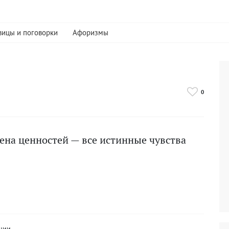
вицы и поговорки
Афоризмы
0
ена ценностей — все истинные чувства
нии.