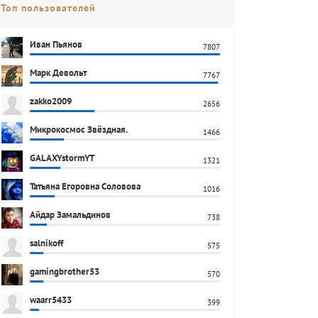
Топ пользователей
Иван Пьянов
7807
Марк Девольт
7767
zakko2009
2656
Микрокосмос Звёздная.
1466
GALAXYstormYT
1321
Татьяна Егоровна Соловова
1016
Айдар Замальдинов
738
salnikoff
575
gamingbrother53
570
waarr5433
399