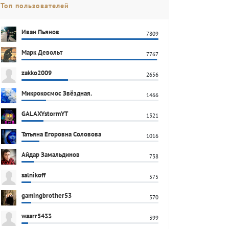
Топ пользователей
Иван Пьянов
7809
Марк Девольт
7767
zakko2009
2656
Микрокосмос Звёздная.
1466
GALAXYstormYT
1321
Татьяна Егоровна Соловова
1016
Айдар Замальдинов
738
salnikoff
575
gamingbrother53
570
waarr5433
399