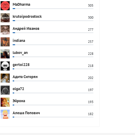
MaDharma
305
krutoipodrostock
300
Андрей Иванов
277
indiana
257
lubov_an
228
gertoi228
218
Адита Сигорян
202
olga72
197
Эйрона
193
Алеша Попович
182