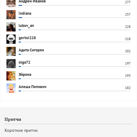
Андрей Иванов
277
indiana
257
lubov_an
228
gertoi228
218
Адита Сигорян
202
olga72
197
Эйрона
193
Алеша Попович
182
Притчи
Короткие притчи