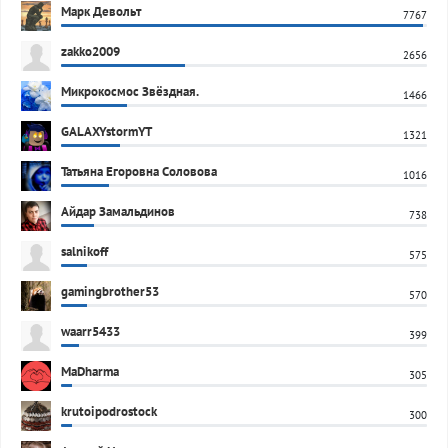
Марк Девольт
7767
zakko2009
2656
Микрокосмос Звёздная.
1466
GALAXYstormYT
1321
Татьяна Егоровна Соловова
1016
Айдар Замальдинов
738
salnikoff
575
gamingbrother53
570
waarr5433
399
MaDharma
305
krutoipodrostock
300