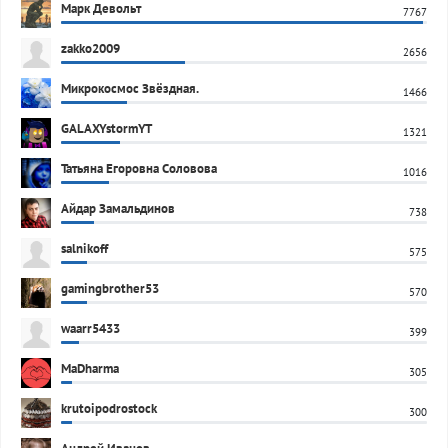
Марк Девольт
7767
zakko2009
2656
Микрокосмос Звёздная.
1466
GALAXYstormYT
1321
Татьяна Егоровна Соловова
1016
Айдар Замальдинов
738
salnikoff
575
gamingbrother53
570
waarr5433
399
MaDharma
305
krutoipodrostock
300