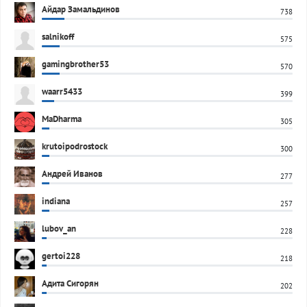
Айдар Замальдинов
738
salnikoff
575
gamingbrother53
570
waarr5433
399
MaDharma
305
krutoipodrostock
300
Андрей Иванов
277
indiana
257
lubov_an
228
gertoi228
218
Адита Сигорян
202