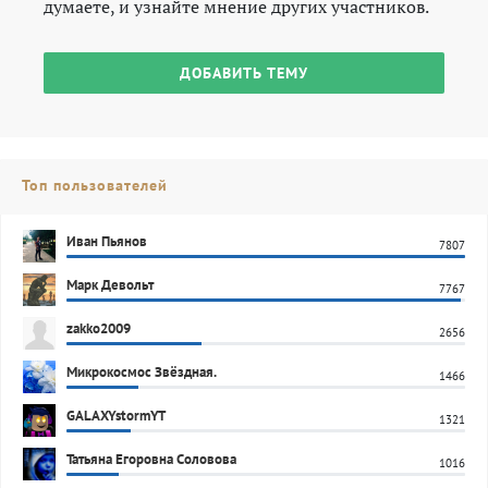
думаете, и узнайте мнение других участников.
ДОБАВИТЬ ТЕМУ
Топ пользователей
Иван Пьянов
7807
Марк Девольт
7767
zakko2009
2656
Микрокосмос Звёздная.
1466
GALAXYstormYT
1321
Татьяна Егоровна Соловова
1016