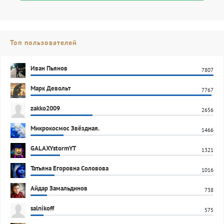
Топ пользователей
Иван Пьянов
7807
Марк Девольт
7767
zakko2009
2656
Микрокосмос Звёздная.
1466
GALAXYstormYT
1321
Татьяна Егоровна Соловова
1016
Айдар Замальдинов
738
salnikoff
575