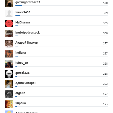
gamingbrother53
570
waarr5433
399
MaDharma
305
krutoipodrostock
300
Андрей Иванов
277
indiana
257
lubov_an
228
gertoi228
218
Адита Сигорян
202
olga72
197
Эйрона
193